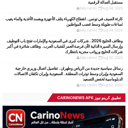
مستقبل العدالة الرقمية
daly carino
Aug 04, 2026
كارثة الصيف في تونس.. انقطاع الكهرباء يتلف الأجهزة ويفسد الأغذية والماء يغيب
لساعات طويلة وسط غضب المواطنين
daly carino
Aug 04, 2026
وظائف الخليج 2026.. شركات كبرى في السعودية والإمارات تفتح باب التوظيف
وإرسال السيرة الذاتية الآن فرصة العمر للشباب العرب.. وظائف شاغرة في أكبر
شركات الخليج ورواتب مجزية بانتظارك
daly carino
Aug 02, 2026
رسائل سياسية جديدة من الرياض وطهران.. تفاصيل اتصال وزيري خارجية
السعودية وإيران وسط توترات المنطقة.. السعودية وإيران تكثفان الاتصالات
الدبلوماسية لخفض التصعيد
daly carino
Aug 02, 2026
تطبيق كرينو نيوز CARINONEWS APK