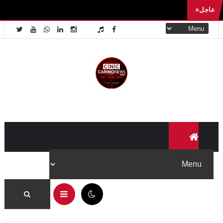
عاجل
05:25 ص