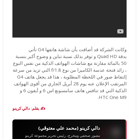
وكانت الشركة قد
أضافت بأن شاشة هاتفها G4 تأتي
بدقة Quad HD و توفر بذلك نسبة تباين و وضوح أكبر بنسبة
50 بالمائة مقارنة مع شاشات الهواتف الذكية من نفس النوع
، زائد فتحة عدسة الكاميرا من نوع f/1.8 التي تزيد من سرعة
إلتقاط صور في اللحظة المطلوبة ، هذا قد يجعل هاتف G4
المرتقب الإعلان عنه يوم 28 أبريل الجاري من أقوى الهواتف
الذكية التي قد تنافس هاتف سامسونغ اس 6 و آيفون 6 و
HTC One M9.
✍️ بقلم: دالي كرينو
دالي كرينو (محمد علي معتوڨي)
مصور صحفي ومخرج، رئيس تحرير مجموعة كرينو