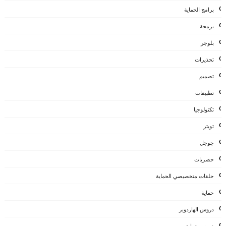
برامج الحماية
برمجة
بلوجر
تحذيرات
تصميم
تطبيقات
تكنولوجيا
تويتر
جوجل
حصريات
حلقات متخصيصي الحماية
حماية
دروس الهاردوير