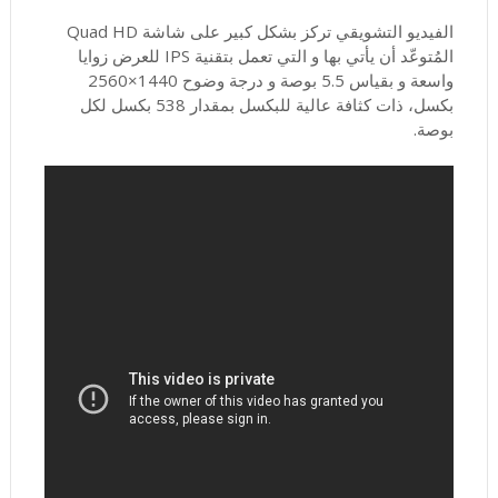
الفيديو التشويقي تركز بشكل كبير على شاشة Quad HD
المُتوعّد أن يأتي بها و التي تعمل بتقنية IPS للعرض زوايا
واسعة و بقياس 5.5 بوصة و درجة وضوح 1440×2560
بكسل، ذات كثافة عالية للبكسل بمقدار 538 بكسل لكل
بوصة.