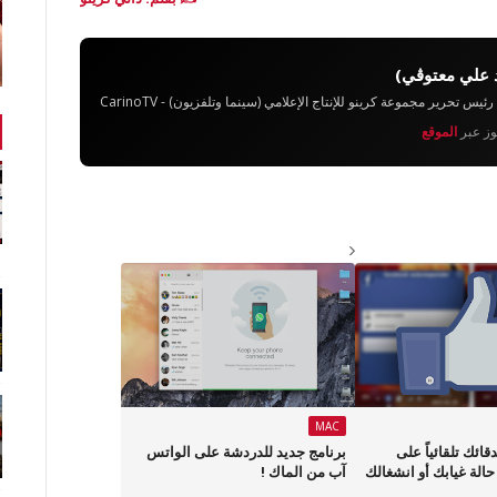
 علي معتوڨي)
تحرير مجموعة كرينو للإنتاج الإعلامي (سينما وتلفزيون) - CarinoTV
يوز عبر
الموقع
MAC
ئك تلقائياً على
برنامج جديد للدردشة على الواتس
الة غيابك أو انشغالك
آب من الماك !