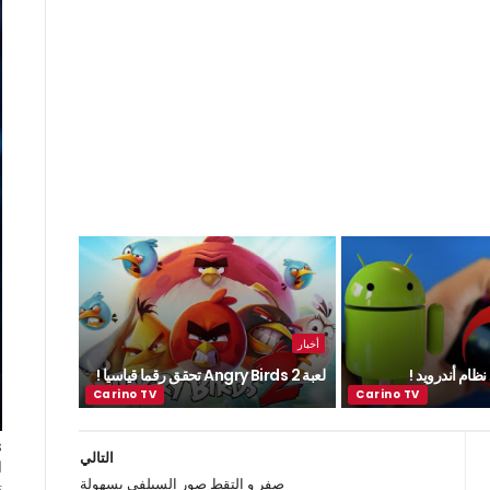
أخبار
ظام أندرويد !
لعبة Angry Birds 2 تحقق رقما قياسيا !
التالي
ا
صفر و التقط صور السيلفي بسهولة
ت