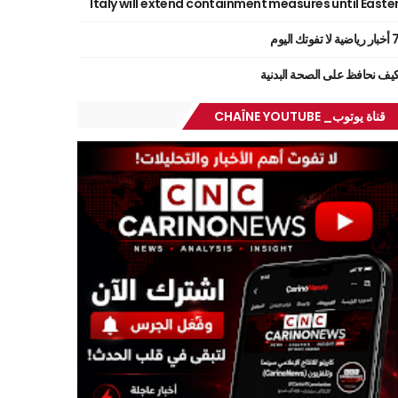
Italy will extend containment measures until Easte
ر رياضية لا تفوتك اليوم
يف نحافظ على الصحة البدنية
قناة يوتوب_ CHAÎNE YOUTUBE