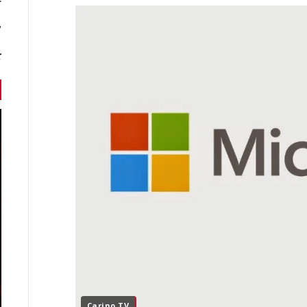
r
7 أخبا
ك
Carino TV