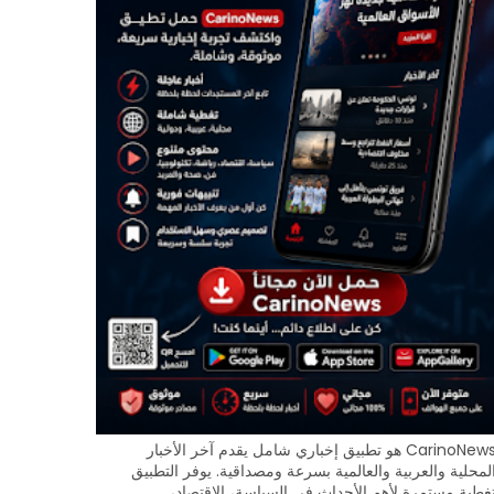
CarinoNews هو تطبيق إخباري شامل يقدم آخر الأخبار
لمحلية والعربية والعالمية بسرعة ومصداقية. يوفر التطبيق
غطية مستمرة لأهم الأحداث في السياسة، الاقتصاد،