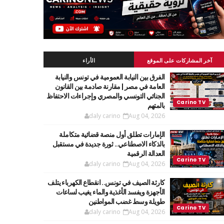
آخر المشاركات على الموقع
الأراء
الفرق بين النيابة العمومية في تونس والنيابة
العامة في مصر | مقارنة صادمة بين القانون
الجنائي التونسي والمصري وإجراءات الاحتفاظ
بالمتهم
daly carino
Aug 04, 2026
الإمارات تطلق أول منصة قضائية متكاملة
بالذكاء الاصطناعي.. ثورة جديدة في مستقبل
العدالة الرقمية
daly carino
Aug 04, 2026
كارثة الصيف في تونس.. انقطاع الكهرباء يتلف
الأجهزة ويفسد الأغذية والماء يغيب لساعات
طويلة وسط غضب المواطنين
daly carino
Aug 04, 2026