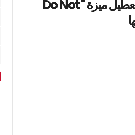
مايكروسوفت ستقوم بتعطيل ميزة " Do Not