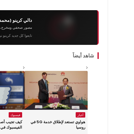
دالي كرينو (محمد
مصور صحفي ومخرج، رئيس 
تابعوا كل جديد كرينو ن
شاهد أيضاً
أخبار
فيسبوك
هواوي تستعد لإطلاق خدمة 5G في
كيف تجيب أصدقا
روسيا
الفيسبوك في ح