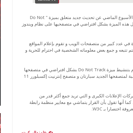
نهاية الأسبوع الماضي عن تحديث جديد متعلق بميزة " Do Not
طيل هذه الميزة بشكل افتراضي في متصفحيها على نظام ويندوز
الميزات المنتشرة في عدد كبير من متصفحات الويب و تقوم بإعلام المواقع
ن يتم تتبعه و جمع بعض معلوماته الشخصية في احترام للحرية و
و كانت مايكروسوفت قد كشفت سنة 2012 أنها ستقوم بتنشيط ميزة Do Not Track بشكل افتراضي في متصفحها
إنترنيت إكسبلورر 10 قبل أن تعود عن هذا الإجراء بالنسبة لمتصفحها الجديد سبارتان و متصفح إنترنيت إكسبلورر 11
ت الإعلانات الكبرى و التي تريد جمع أكثر قدر من
ما أنها تقول بأن القرار يتماشي مع معايير منظمة رابطة
✍️ بقلم: دالي كرينو