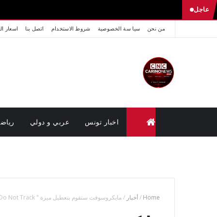
عاجل
من نحن
سيا سة الخصوصية
شروط الاستخدام
اتصل بنا
اسعار ال
اخبار تونس
عربي و دولي
رياض
متابعة القضايا عن بعد (وزارة العدل تونس)
Home
/
أخبار
/
مايكروسوفت ستقوم بتعطيل ميزة " Do Not Track " على متصفحاتها