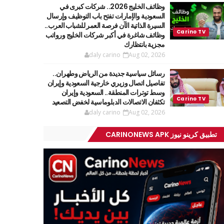
وظائف الخليج 2026.. شركات كبرى في
السعودية والإمارات تفتح باب التوظيف وإرسال
السيرة الذاتية الآن فرصة العمر للشباب العرب..
وظائف شاغرة في أكبر شركات الخليج ورواتب
مجزية بانتظارك
daly carino
Aug 02, 2026
رسائل سياسية جديدة من الرياض وطهران..
تفاصيل اتصال وزيري خارجية السعودية وإيران
وسط توترات المنطقة.. السعودية وإيران
تكثفان الاتصالات الدبلوماسية لخفض التصعيد
daly carino
Aug 02, 2026
تطبيق كرينو نيوز CARINONEWS APK