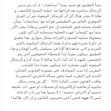
مبدأ التطبيق هو شبيه بمبدأ "سنابشات" إذ أنه يتم تدمير
الرسائل مباشرة بعد قراءتها بعد عملية المسح الكاشف، و
هكذا لا يبقى هناك أي أثر للرسائل المبعوثة غير أن الفرق
الجوهري القائم بين التطبيقين هو أنه مع "سنابشات" يمكن
للقيام بعملية قبض للشاشة إن صح التعبير و هكذا يبقى الأثر
بينما مع "كونفايد" فهذه العملية مستحلية لأن اليد تكون
مشغولة بعملية المسح و القراءة بشكل متوازي. هذا تطبيق
إن ذكرنا بشيء فهو يذكرنا بقصة الرسائل المكتوبة بالحبر
السري و التي شاهدناها كلنا في مسلسل رأفت الهجان و هذا
التطبيق سيكون مفيداٌ جداٌ للنشطاء الحقوقيين التي يتم
التجسس عليهم إذ أنه كما ذكرنا سالفا لا يترك أثرا و الرسائل
المبعوثة تكون مشفرة كما سيكون مفيدا جدا للشباب
المغربي إذا تمت المصادقة على مسودة القانوني الجنائي
الجديد في المغرب فيما يخص مسألة التحرش الجنسي إذ
يعاقب القانون حسب المادة 503 : " كل من وجه رسائل
مكتوبة أو هاتفية أو إلكترونية أو تسجيلات أو صور ذات طبيعة
جنسية أو لأغراض جنسية." ( لا تنسوا هذا من باب الدعابة
ليس إلا هههه فنحن أناس يحترمون القانون و إن كان ظالما.)