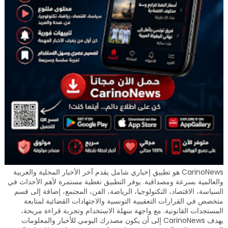
CarinoNews هو تطبيق إخباري شامل يقدم آخر الأخبار المحلية والعربية
والعالمية بسرعة ومصداقية. يوفر التطبيق تغطية مستمرة لأهم الأحداث في
السياسة، الاقتصاد، التكنولوجيا، الرياضة، الفن، المجتمع، إضافة إلى قسم
متخصص في القرارات التعقيبية التونسية والاجتهادات القضائية لمتابعة
المستجدات القانونية. مع واجهة سهلة الاستخدام وتجربة قراءة مريحة،
يهدف CarinoNews إلى أن يكون مصدرك اليومي للأخبار والمعلومات