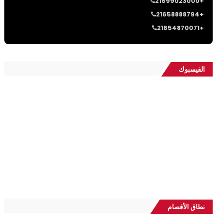
21699023000+
21658888794+
21654870071+
الفيسبوك
نطاق الأقصام