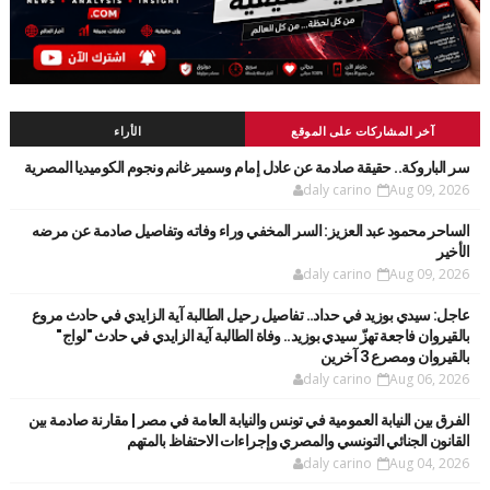
آخر المشاركات على الموقع
الأراء
سر الباروكة.. حقيقة صادمة عن عادل إمام وسمير غانم ونجوم الكوميديا المصرية
daly carino
Aug 09, 2026
الساحر محمود عبد العزيز: السر المخفي وراء وفاته وتفاصيل صادمة عن مرضه
الأخير
daly carino
Aug 09, 2026
عاجل: سيدي بوزيد في حداد.. تفاصيل رحيل الطالبة آية الزايدي في حادث مروع
بالقيروان فاجعة تهزّ سيدي بوزيد.. وفاة الطالبة آية الزايدي في حادث "لواج"
بالقيروان ومصرع 3 آخرين
daly carino
Aug 06, 2026
الفرق بين النيابة العمومية في تونس والنيابة العامة في مصر | مقارنة صادمة بين
القانون الجنائي التونسي والمصري وإجراءات الاحتفاظ بالمتهم
daly carino
Aug 04, 2026