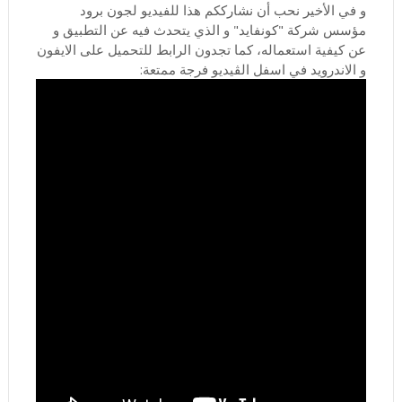
و في الأخير نحب أن نشارككم هذا للفيديو لجون برود
مؤسس شركة "كونفايد" و الذي يتحدث فيه عن التطبيق و
عن كيفية استعماله، كما تجدون الرابط للتحميل على الايفون
و الاندرويد في اسفل الڤيديو فرجة ممتعة: