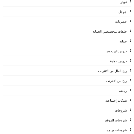
تويتر
جوجل
حصريات
حلقات متخصيصي الحماية
حماية
دروس الهاردوير
دروس حماية
ربح المال من الانترنت
ربح من الانترنت
رياضة
شبكات إجتماعية
شروحات
شروحات الموقع
شروحات برامج