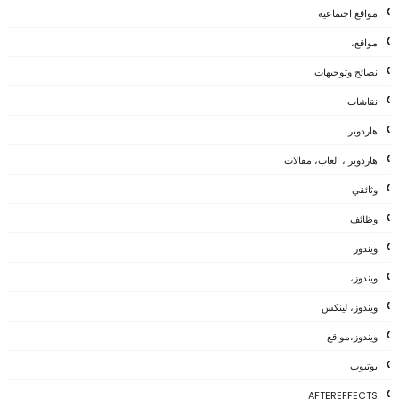
مواقع اجتماعية
مواقع،
نصائح وتوجيهات
نقاشات
هاردوير
هاردوير ، العاب، مقالات
وثائقي
وظائف
ويندوز
ويندوز،
ويندوز، لينكس
ويندوز،مواقع
يوتيوب
AFTEREFFECTS