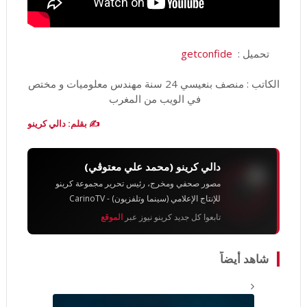
تحميل :
getconfide
الكاتب : منصف بنعيسي 24 سنة مهندس معلوميات و مختص
في الويب من المغرب
✍️ بقلم: دالي كرينو
دالي كرينو (محمد علي معتوڨي)
مصور صحفي ومخرج، رئيس تحرير مجموعة كرينو
للإنتاج الإعلامي (سينما وتلفزيون) - CarinoTV
تابعوا كل جديد كرينو نيوز عبر
الموقع
شاهد أيضاً