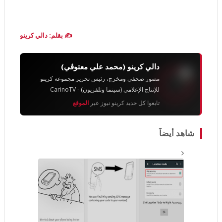
✍️ بقلم: دالي كرينو
دالي كرينو (محمد علي معتوڨي)
مصور صحفي ومخرج، رئيس تحرير مجموعة كرينو
للإنتاج الإعلامي (سينما وتلفزيون) - CarinoTV
تابعوا كل جديد كرينو نيوز عبر
الموقع
شاهد أيضاً