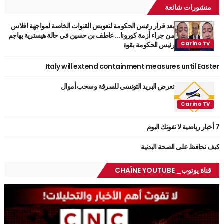
منشورات شائعة
بعد قرار رئيس الحكومة لتعويض القنوات الخاصة لمواجهة افلاس
من جراء أزمة كورونا... عاطف بن حسين في حالة هيسترية يهاجم
رئيس الحكومة بقوة
Italy will extend containment measures until Easter
تعرض البريد التونسي للسرقة وسحب أموال
7 أخبار رياضية لا تفوتك اليوم
كيف نحافظ على الصحة البدنية
قناة يوتوب_ CHAÎNE YOUTUBE