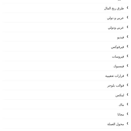
طرق ربح المال
عربي و دولي
عربي ودولي
فيديو
فيرفوكس
فيروسات
فيسبوك
قرارات تعقيبية
قوالب بلوجر
لينكس
ماك
مجانا
محول العملة