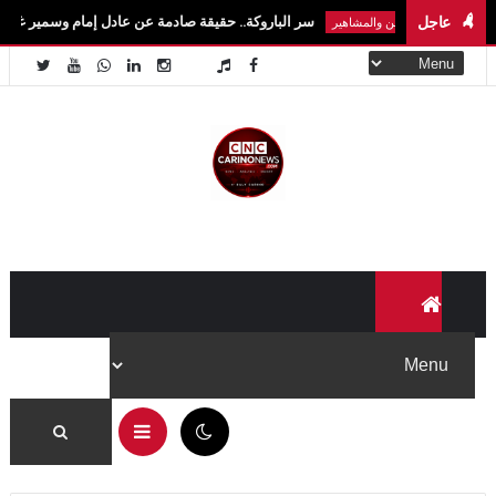
عاجل
سر الباروكة.. حقيقة صادمة عن عادل إمام وسمير غانم ونجوم الكوميدي
الفن والمشاهير
09:39 ص