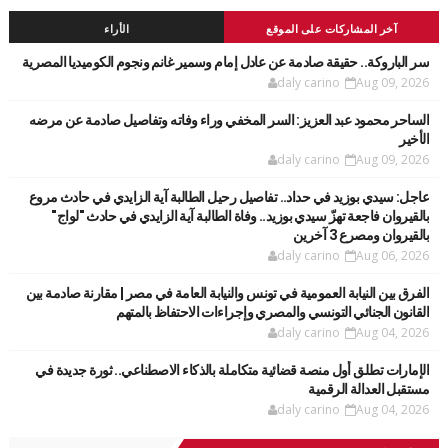
آخر المشاركات على الموقع
الأراء
سر الباروكة.. حقيقة صادمة عن عادل إمام وسمير غانم ونجوم الكوميديا المصرية
daly carino
Aug 09, 2026
الساحر محمود عبد العزيز: السر المخفي وراء وفاته وتفاصيل صادمة عن مرضه
الأخير
daly carino
Aug 09, 2026
عاجل: سيدي بوزيد في حداد.. تفاصيل رحيل الطالبة آية الزايدي في حادث مروع
بالقيروان فاجعة تهزّ سيدي بوزيد.. وفاة الطالبة آية الزايدي في حادث "لواج"
بالقيروان ومصرع 3 آخرين
daly carino
Aug 06, 2026
الفرق بين النيابة العمومية في تونس والنيابة العامة في مصر | مقارنة صادمة بين
القانون الجنائي التونسي والمصري وإجراءات الاحتفاظ بالمتهم
daly carino
Aug 04, 2026
الإمارات تطلق أول منصة قضائية متكاملة بالذكاء الاصطناعي.. ثورة جديدة في
مستقبل العدالة الرقمية
daly carino
Aug 04, 2026