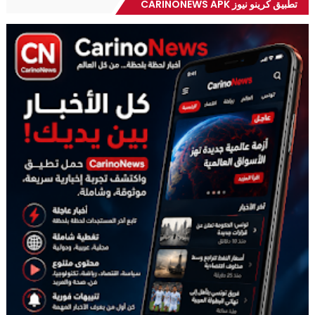
تطبيق كرينو نيوز CARINONEWS APK