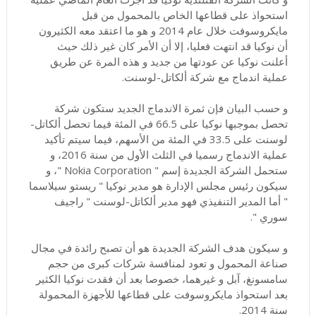
استحواذ على قطاعها الخاص بالمحمول من قبل
مايكروسوفت خلال عام 2014 و هو ما اعتقد معه الكثيرون
أن نوكيا قد انتهت فعليا، إلا أن الأمر كان غير ذلك حيث
أعلنت نوكيا عن عودتها من جديد و هذه المرة عن طريق
عملية اندماج مع شركة ألكاتل-لوسنت.
و حسب البيان فإن ثمرة الاندماج الجديد ستكون شركة
تحصل بموجبها نوكيا على 66.5 في المئة فيما تحصل ألكاتل-
لوسنت على 33.5 في المئة من الأسهم، فيما سيتم تأكيد
عملية الاندماج رسميا في الثلث الأول من سنة 2016، و
ستحمل الشركة الجديدة إسم " Nokia Corporation "، و
سيكون رئيس مجلس الإدارة هو مدير نوكيا " ریستو سیلاسما
" أما المدير التنفيذي فهو مدير ألكاتل-لوسنت " راجيف
سوري ".
و سيكون هدف الشركة الجديدة هو أن تصبح رائدة في مجال
صناعة المحمول و تعود لمنافسة شركات كبرى من حجم
سامسونغ، آبل و غيرهما، خصوصا بعد أن فقدت نوكيا الكثير
بعد استحواذ مايكروسوفت على قطاعها للأجهزة المحمولة
سنة 2014.