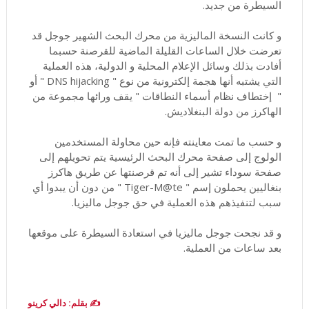
السيطرة من جديد.
و كانت النسخة الماليزية من محرك البحث الشهير جوجل قد
تعرضت خلال الساعات القليلة الماضية للقرصنة حسبما
أفادت بذلك وسائل الإعلام المحلية و الدولية، هذه العملية
التي يشتبه أنها هجمة إلكترونية من نوع " DNS hijacking " أو
" إختطاف نظام أسماء النطاقات " يقف ورائها مجموعة من
الهاكرز من دولة البنغلاديش.
و حسب ما تمت معاينته فإنه حين محاولة المستخدمين
الولوج إلى صفحة محرك البحث الرئيسية يتم تحويلهم إلى
صفحة سوداء تشير إلى أنه تم قرصنتها عن طريق هاكرز
بنغاليين يحملون إسم " Tiger-M@te " من دون أن يبدوا أي
سبب لتنفيذهم هذه العملية في حق جوجل ماليزيا.
و قد نجحت جوجل ماليزيا في استعادة السيطرة على موقعها
بعد ساعات من العملية.
✍️ بقلم: دالي كرينو