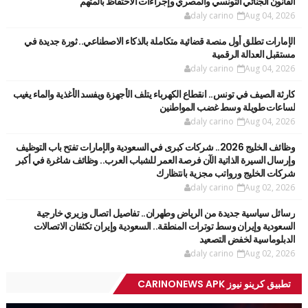
القانون الجنائي التونسي والمصري وإجراءات الاحتفاظ بالمتهم
daly carino
Aug 04, 2026
الإمارات تطلق أول منصة قضائية متكاملة بالذكاء الاصطناعي.. ثورة جديدة في
مستقبل العدالة الرقمية
daly carino
Aug 04, 2026
كارثة الصيف في تونس.. انقطاع الكهرباء يتلف الأجهزة ويفسد الأغذية والماء يغيب
لساعات طويلة وسط غضب المواطنين
daly carino
Aug 04, 2026
وظائف الخليج 2026.. شركات كبرى في السعودية والإمارات تفتح باب التوظيف
وإرسال السيرة الذاتية الآن فرصة العمر للشباب العرب.. وظائف شاغرة في أكبر
شركات الخليج ورواتب مجزية بانتظارك
daly carino
Aug 02, 2026
رسائل سياسية جديدة من الرياض وطهران.. تفاصيل اتصال وزيري خارجية
السعودية وإيران وسط توترات المنطقة.. السعودية وإيران تكثفان الاتصالات
الدبلوماسية لخفض التصعيد
daly carino
Aug 02, 2026
تطبيق كرينو نيوز CARINONEWS APK