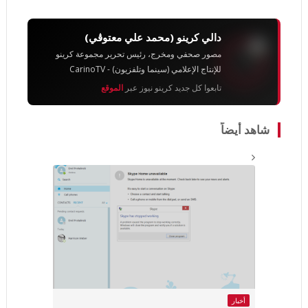
دالي كرينو (محمد علي معتوڨي)
مصور صحفي ومخرج، رئيس تحرير مجموعة كرينو
للإنتاج الإعلامي (سينما وتلفزيون) - CarinoTV
تابعوا كل جديد كرينو نيوز عبر
الموقع
شاهد أيضاً
أخبار