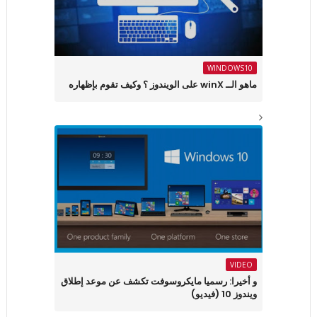
WINDOWS10
ماهو الــ winX على الويندوز ؟ وكيف تقوم بإظهاره
VIDEO
و أخيرا: رسميا مايكروسوفت تكشف عن موعد إطلاق
ويندوز 10 (فيديو)