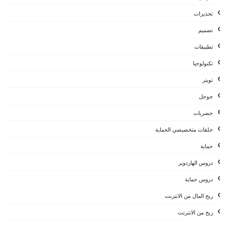
تحذيرات
تصميم
تطبيقات
تكنولوجيا
تويتر
جوجل
حصريات
حلقات متخصيصي الحماية
حماية
دروس الهاردوير
دروس حماية
ربح المال من الانترنت
ربح من الانترنت