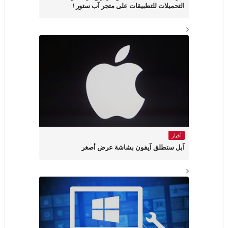
التحميلات للتطبيقات على متجر آب ستور !
أخبار
آبل ستطلق آيفون بشاشة عرض أصغر