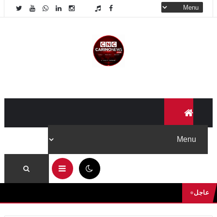
05:01 ص
عاجل