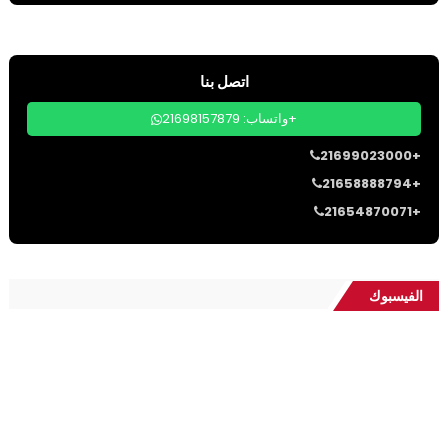
اتصل بنا
واتساب: 21698157879+
21699023000+
21658888794+
21654870071+
الفيسبوك