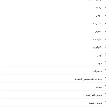
برمجة
بلوجر
تحذيرات
تصميم
تطبيقات
تكنولوجيا
تويتر
جوجل
حصريات
حلقات متخصيصي الحماية
حماية
دروس الهاردوير
دروس حماية