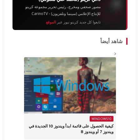
مصور صحفي ومخرج، رئيس تحرير مجموعة كرينو
للإنتاج الإعلامي (سينما وتلفزيون) - CarinoTV
تابعوا كل جديد كرينو نيوز عبر
الموقع
شاهد أيضاً
WINDOWS10
كيفية الحصول على قائمة ابدأ ويندوز 10 الجديدة في
ويندوز 7 أو ويندوز 8