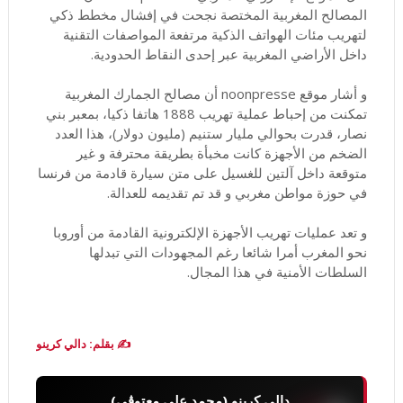
المصالح المغربية المختصة نجحت في إفشال مخطط ذكي
لتهريب مئات الهواتف الذكية مرتفعة المواصفات التقنية
داخل الأراضي المغربية عبر إحدى النقاط الحدودية.
و أشار موقع noonpresse أن مصالح الجمارك المغربية
تمكنت من إحباط عملية تهريب 1888 هاتفا ذكيا، بمعبر بني
نصار، قدرت بحوالي مليار ستنيم (مليون دولار)، هذا العدد
الضخم من الأجهزة كانت مخبأة بطريقة محترفة و غير
متوقعة داخل آلتين للغسيل على متن سيارة قادمة من فرنسا
في حوزة مواطن مغربي و قد تم تقديمه للعدالة.
و تعد عمليات تهريب الأجهزة الإلكترونية القادمة من أوروبا
نحو المغرب أمرا شائعا رغم المجهودات التي تبدلها
السلطات الأمنية في هذا المجال.
✍️ بقلم: دالي كرينو
دالي كرينو (محمد علي معتوڨي)