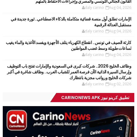
القانون الجنائي التونسي والمصري وإجراءات الاحتفاظ بالمتهم
daly carino
Aug 04, 2026
الإمارات تطلق أول منصة قضائية متكاملة بالذكاء الاصطناعي.. ثورة جديدة في
مستقبل العدالة الرقمية
daly carino
Aug 04, 2026
كارثة الصيف في تونس.. انقطاع الكهرباء يتلف الأجهزة ويفسد الأغذية والماء يغيب
لساعات طويلة وسط غضب المواطنين
daly carino
Aug 04, 2026
وظائف الخليج 2026.. شركات كبرى في السعودية والإمارات تفتح باب التوظيف
وإرسال السيرة الذاتية الآن فرصة العمر للشباب العرب.. وظائف شاغرة في أكبر
شركات الخليج ورواتب مجزية بانتظارك
daly carino
Aug 02, 2026
تطبيق كرينو نيوز CARINONEWS APK