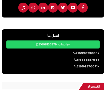
اتصل بنا
واتساب: 21698157879+
21699023000+
21658888794+
21654870071+
الفيسبوك