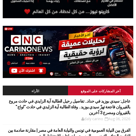
آخر المشاركات على الموقع
الأراء
عاجل: سيدي بوزيد في حداد.. تفاصيل رحيل الطالبة آية الزايدي في حادث مروع
بالقيروان فاجعة تهزّ سيدي بوزيد.. وفاة الطالبة آية الزايدي في حادث "لواج"
بالقيروان ومصرع 3 آخرين
daly carino
Aug 06, 2026
الفرق بين النيابة العمومية في تونس والنيابة العامة في مصر | مقارنة صادمة بين
القانون الجنائي التونسي والمصري وإجراءات الاحتفاظ بالمتهم