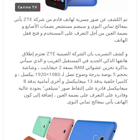
Carino TV
تم الكشف عن صور مسربة لهاتف قادم من شركة ZTE يأتي
بمعالج ثماني النوى و سيضم مستشعر بصمات الأصابع و
بصمة العين من أجل التعرف على المستخدم و فتح قفل
الهاتف.
و كشف التسريب بان الشركة الصينية ZTE تعتزم إطلاق
هاتفها الذكي الجديد في المستقبل القريب و الذي سيأتي
بذاكرة تخزين عشوائي RAM بسعة 2 جيغابايت ، وشاشة
بحجم 5 بوصة بدرجة وضوح تصل لـ 1080×1920 بيكسل ، و
كاميرا خلفية بدقة 13 ميغابيكسل و أخرى أمامية بدقة 8
ميغابيكسل قادرة على إلتقاط صور "سيلفي" بجودة عالية
وقادرة على التعرف على بصمة العين ، إضافة إلى كون
الهاتف يأتي بمعالج ثماني النوى.