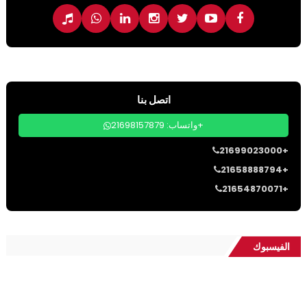
اتصل بنا
واتساب: 21698157879+
21699023000+
21658888794+
21654870071+
الفيسبوك