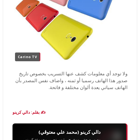
Carino TV
ولا توجد أي معلومات كشف عنها التسريب بخصوص تاريخ
صدور هذا الهاتف رسميا أو ثمنه ، واضاف نفس المصدر بأن
الهاتف سياتي يعدة ألوان مختلفة و فاتحة.
✍️ بقلم: دالي كرينو
دالي كرينو (محمد علي معتوڨي)
مصور صحفي ومخرج، رئيس تحرير مجموعة كرينو