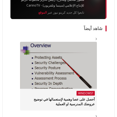
للإنتاج الإعلامي (سينما وتلفزيون) - CarinoTV
تابعوا كل جديد كرينو نيوز عبر
الموقع
شاهد أيضاً
WINDOWS7
أحصل على عصا وهمية لإستعمالها في توضيح
عروضك المدرسية او العملية