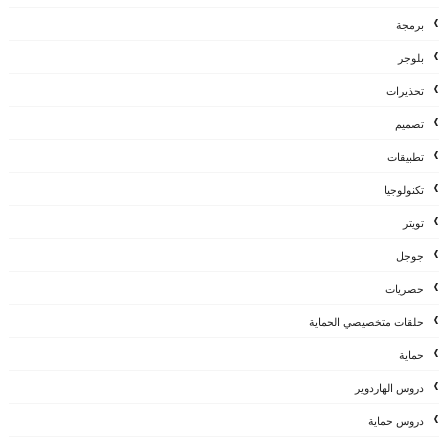
برمجة
بلوجر
تحذيرات
تصميم
تطبيقات
تكنولوجيا
تويتر
جوجل
حصريات
حلقات متخصيصي الحماية
حماية
دروس الهاردوير
دروس حماية