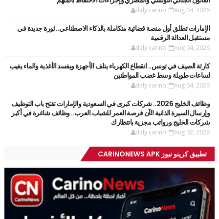
daly carino
Aug 04, 2026
الإمارات تطلق أول منصة قضائية متكاملة بالذكاء الاصطناعي.. ثورة جديدة في
مستقبل العدالة الرقمية
daly carino
Aug 04, 2026
كارثة الصيف في تونس.. انقطاع الكهرباء يتلف الأجهزة ويفسد الأغذية والماء يغيب
لساعات طويلة وسط غضب المواطنين
daly carino
Aug 04, 2026
وظائف الخليج 2026.. شركات كبرى في السعودية والإمارات تفتح باب التوظيف
وإرسال السيرة الذاتية الآن فرصة العمر للشباب العرب.. وظائف شاغرة في أكبر
شركات الخليج ورواتب مجزية بانتظارك
daly carino
Aug 02, 2026
تطبيق كرينو نيوز CARINONEWS APK