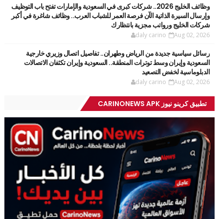
وظائف الخليج 2026.. شركات كبرى في السعودية والإمارات تفتح باب التوظيف
وإرسال السيرة الذاتية الآن فرصة العمر للشباب العرب.. وظائف شاغرة في أكبر
شركات الخليج ورواتب مجزية بانتظارك
daly carino
Aug 02, 2026
رسائل سياسية جديدة من الرياض وطهران.. تفاصيل اتصال وزيري خارجية
السعودية وإيران وسط توترات المنطقة.. السعودية وإيران تكثفان الاتصالات
الدبلوماسية لخفض التصعيد
daly carino
Aug 02, 2026
تطبيق كرينو نيوز CARINONEWS APK