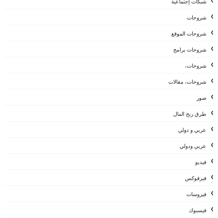
شبكات إجتماعية
شروحات
شروحات الموقع
شروحات برامج
شروحات،
شروحات، مقالات
صور
طرق ربح المال
عربي و دولي
عربي ودولي
فيديو
فيرفوكس
فيروسات
فيسبوك