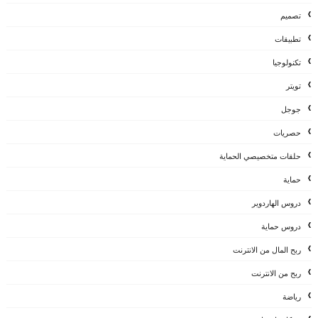
تصميم
تطبيقات
تكنولوجيا
تويتر
جوجل
حصريات
حلقات متخصيصي الحماية
حماية
دروس الهاردوير
دروس حماية
ربح المال من الانترنت
ربح من الانترنت
رياضة