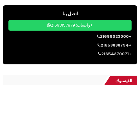
اتصل بنا
واتساب: 21698157879+
21699023000+
21658888794+
21654870071+
الفيسبوك