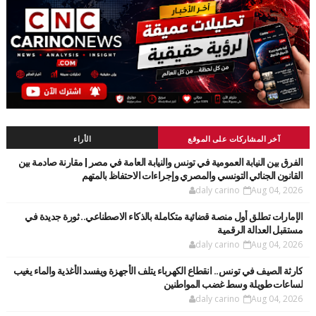
آخر المشاركات على الموقع
الأراء
الفرق بين النيابة العمومية في تونس والنيابة العامة في مصر | مقارنة صادمة بين
القانون الجنائي التونسي والمصري وإجراءات الاحتفاظ بالمتهم
daly carino
Aug 04, 2026
الإمارات تطلق أول منصة قضائية متكاملة بالذكاء الاصطناعي.. ثورة جديدة في
مستقبل العدالة الرقمية
daly carino
Aug 04, 2026
كارثة الصيف في تونس.. انقطاع الكهرباء يتلف الأجهزة ويفسد الأغذية والماء يغيب
لساعات طويلة وسط غضب المواطنين
daly carino
Aug 04, 2026