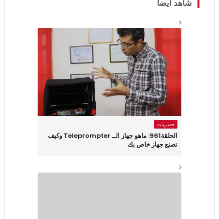
شاهد أيضاً
حصريات
الحلقة961: ماهو جهاز الــ Teleprompter وكيف
تصنع جهاز خاص بك