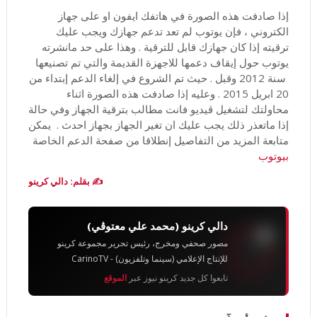
إذا صادفت هذه الصورة في هاتفك ايفون او على جهاز
الكتروني ، فإن يوتوب لم تعد تدعم جهازك ويجب عليك
ترقيته إذا كان جهازك قابل للترقية . وهذا على حد مانشرته
يوتوب حول إيقاف دعمها للاجهزة القديمة والتي تم تصنيعها
سنة 2012 وقبل . حيث تم الشروع في إلغاء الدعم إبتداء من
20 ابريل 2015 . وعليه إذا صادفت هذه الصورة اثناء
محاولتك لتشغيل ڤيديو فانت مطالب بترقية الجهاز وفي حالة
إذا ماتعذر ذلك يجب عليك ان تغير الجهاز بجهاز احدث . يمكن
متابعة المزيد من التفاصيل إنطلاقا من صفحة الدعم الخاصة
بيوتوب
✍️ بقلم: دالي كرينو
دالي كرينو (محمد علي معتوڨي)
مصور صحفي ومخرج، رئيس تحرير مجموعة كرينو
للإنتاج الإعلامي (سينما وتلفزيون) - CarinoTV
تابعوا كل جديد كرينو نيوز عبر
الموقع