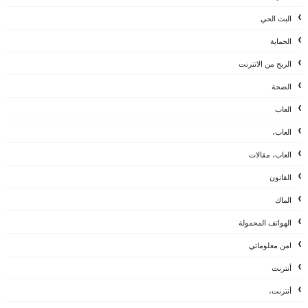
البث الحي
الحماية
الربح من الانترنت
الصحة
العاب
العاب،
العاب، مقالات
القانون
الماك
الهواتف المحمولة
امن معلوماتي
أنترنت
أنترنت،