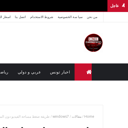
عاجل
من نحن
سيا سة الخصوصية
شروط الاستخدام
اتصل بنا
اسعار ال
اخبار تونس
عربي و دولي
رياض
متابعة القضايا عن بعد (وزارة العدل تونس)
Home
/
مقالات
/
windows7
/
طريقة ضغط مساحة الفيديو دون ال