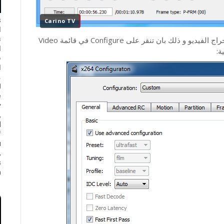
Carino TV
ا
ت
و الان سنقوم بعمل بعض الاعدادات بخصوص استخراج الفيديو و ذلك بان تنقر على Configure في قائمة Video
ا
ف
ا
e
y
,
d
f
a
,
s
.