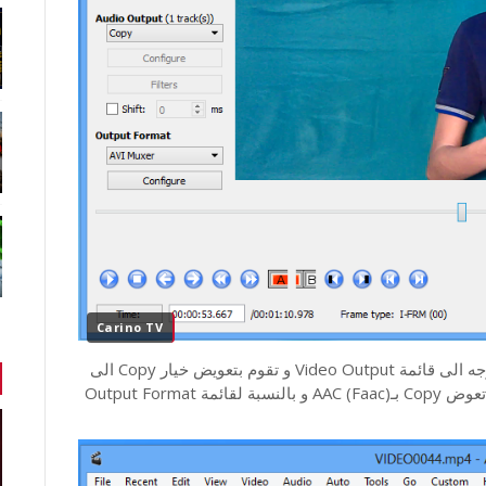
Carino TV
و الان بعد ان قمت برفع الفيديو الى البرنامج ستتوجه الى قائمة Video Output و تقوم بتعويض خيار Copy الى
خيار Mpeg4 AVC (x264) و في قائمة Audio Output تعوض Copy بـ(AAC (Faac و بالنسبة لقائمة Output Format