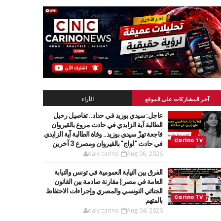
آخر المشاركات على الموقع
الأراء
عاجل: سيدي بوزيد في حداد.. تفاصيل رحيل
الطالبة آية الزايدي في حادث مروع بالقيروان
فاجعة تهزّ سيدي بوزيد.. وفاة الطالبة آية الزايدي
في حادث "لواج" بالقيروان ومصرع 3 آخرين
daly carino
Aug 06, 2026
الفرق بين النيابة العمومية في تونس والنيابة
العامة في مصر | مقارنة صادمة بين القانون
الجنائي التونسي والمصري وإجراءات الاحتفاظ
بالمتهم
daly carino
Aug 04, 2026