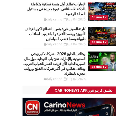
الإمارات تطلق أول منصة قضائية متكاملة
بالذكاء الاصطناعي.. ثورة جديدة في مستقبل
العدالة الرقمية
daly carino
Aug 04, 2026
كارثة الصيف في تونس.. انقطاع الكهرباء يتلف
الأجهزة ويفسد الأغذية والماء يغيب لساعات
طويلة وسط غضب المواطنين
daly carino
Aug 04, 2026
وظائف الخليج 2026.. شركات كبرى في
السعودية والإمارات تفتح باب التوظيف وإرسال
السيرة الذاتية الآن فرصة العمر للشباب العرب..
وظائف شاغرة في أكبر شركات الخليج ورواتب
مجزية بانتظارك
daly carino
Aug 02, 2026
تطبيق كرينو نيوز CARINONEWS APK