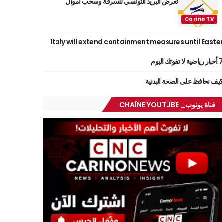
تعرض البريد التونسي للسرقة وسحب أموال
Italy will extend containment measures until Easte
ر رياضية لا تفوتك اليوم
يف نحافظ على الصحة البدنية
قناة يوتوب_ CHAÎNE YOUTUBE