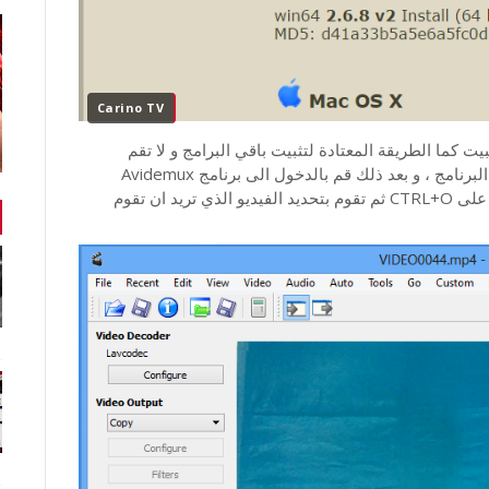
Carino TV
يت كما الطريقة المعتادة لتثبيت باقي البرامج و لا تقم
بالتعديل على اي خيارمن الخيارات المنبثقة اثناء تثبيت البرنامج ، و بعد ذلك قم بالدخول الى برنامج Avidemux
لتظهر لك واجهة البرنامج و تنقر مباشرة و في آنٍ واحد على CTRL+O ثم تقوم بتحديد الفيديو الذي تريد ان تقوم