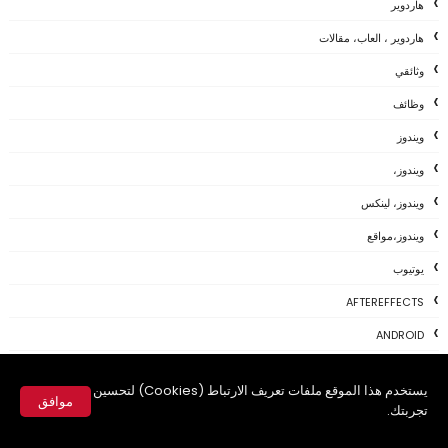
هاردوير
هاردوير ، العاب، مقالات
وثائقي
وظائف
ويندوز
ويندوز،
ويندوز، لينكس
ويندوز،مواقع
يوتيوب
AFTEREFFECTS
ANDROID
APP
يستخدم هذا الموقع ملفات تعريف الارتباط (Cookies) لتحسين
APPLE
موافق
تجربتك.
APPS
✕