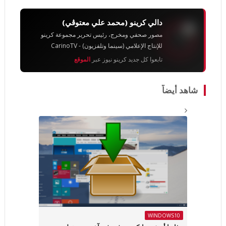
دالي كرينو (محمد علي معتوڨي)
مصور صحفي ومخرج، رئيس تحرير مجموعة كرينو
للإنتاج الإعلامي (سينما وتلفزيون) - CarinoTV
تابعوا كل جديد كرينو نيوز عبر
الموقع
شاهد أيضاً
WINDOWS10