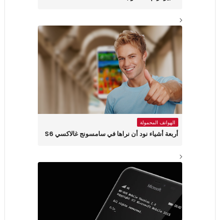
الهواتف المحمولة
أربعة أشياء نود أن نراها في سامسونج غالاكسي S6