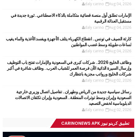
daly carino
Aug 04, 2026
الإمارات تطلق أول منصة قضائية متكاملة بالذكاء الاصطناعي.. ثورة جديدة في
مستقبل العدالة الرقمية
daly carino
Aug 04, 2026
كارثة الصيف في تونس.. انقطاع الكهرباء يتلف الأجهزة ويفسد الأغذية والماء يغيب
لساعات طويلة وسط غضب المواطنين
daly carino
Aug 04, 2026
وظائف الخليج 2026.. شركات كبرى في السعودية والإمارات تفتح باب التوظيف
وإرسال السيرة الذاتية الآن فرصة العمر للشباب العرب.. وظائف شاغرة في أكبر
شركات الخليج ورواتب مجزية بانتظارك
daly carino
Aug 02, 2026
رسائل سياسية جديدة من الرياض وطهران.. تفاصيل اتصال وزيري خارجية
السعودية وإيران وسط توترات المنطقة.. السعودية وإيران تكثفان الاتصالات
الدبلوماسية لخفض التصعيد
daly carino
Aug 02, 2026
تطبيق كرينو نيوز CARINONEWS APK