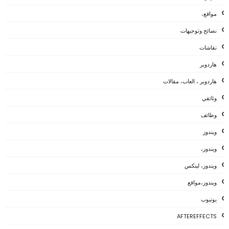
مواقع،
نصائح وتوجيهات
نقاشات
هاردوير
هاردوير ، العاب، مقالات
وثائقي
وظائف
ويندوز
ويندوز،
ويندوز، لينكس
ويندوز،مواقع
يوتيوب
AFTEREFFECTS