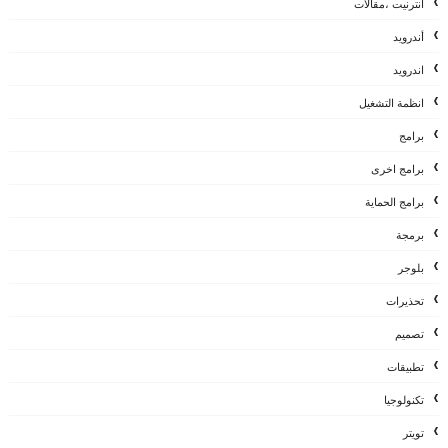
أنترنيت ،مقالات
أندرويد
اندرويد
انظمة التشغيل
برامج
برامج اخرى
برامج الحماية
برمجة
بلوجر
تحذيرات
تصميم
تطبيقات
تكنولوجيا
تويتر