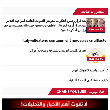
منشورات شائعة
بعد قرار رئيس الحكومة لتعويض القنوات الخاصة لمواجهة افلاس
من جراء أزمة كورونا... عاطف بن حسين في حالة هيسترية يهاجم
رئيس الحكومة بقوة
Italy will extend containment measures until Easter
تعرض البريد التونسي للسرقة وسحب أموال
7 أخبار رياضية لا تفوتك اليوم
كيف نحافظ على الصحة البدنية
قناة يوتوب_ CHAÎNE YOUTUBE