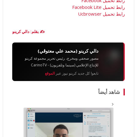
رابط تحميل Facebook
رابط تحميل Facebook Lite
رابط تحميل Ucbrowser
✍️ بقلم: دالي كرينو
دالي كرينو (محمد علي معتوڨي)
مصور صحفي ومخرج، رئيس تحرير مجموعة كرينو
للإنتاج الإعلامي (سينما وتلفزيون) - CarinoTV
تابعوا كل جديد كرينو نيوز عبر
الموقع
شاهد أيضاً