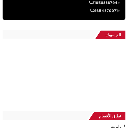
21658888794+
21654870071+
الفيسبوك
نطاق الأقصام
، أنترنت