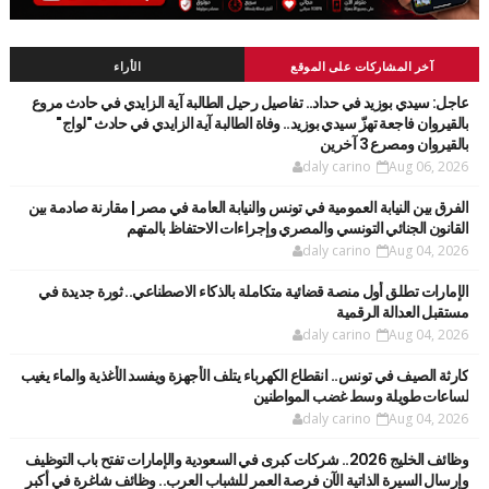
آخر المشاركات على الموقع
الأراء
عاجل: سيدي بوزيد في حداد.. تفاصيل رحيل الطالبة آية الزايدي في حادث مروع
بالقيروان فاجعة تهزّ سيدي بوزيد.. وفاة الطالبة آية الزايدي في حادث "لواج"
بالقيروان ومصرع 3 آخرين
daly carino
Aug 06, 2026
الفرق بين النيابة العمومية في تونس والنيابة العامة في مصر | مقارنة صادمة بين
القانون الجنائي التونسي والمصري وإجراءات الاحتفاظ بالمتهم
daly carino
Aug 04, 2026
الإمارات تطلق أول منصة قضائية متكاملة بالذكاء الاصطناعي.. ثورة جديدة في
مستقبل العدالة الرقمية
daly carino
Aug 04, 2026
كارثة الصيف في تونس.. انقطاع الكهرباء يتلف الأجهزة ويفسد الأغذية والماء يغيب
لساعات طويلة وسط غضب المواطنين
daly carino
Aug 04, 2026
وظائف الخليج 2026.. شركات كبرى في السعودية والإمارات تفتح باب التوظيف
وإرسال السيرة الذاتية الآن فرصة العمر للشباب العرب.. وظائف شاغرة في أكبر