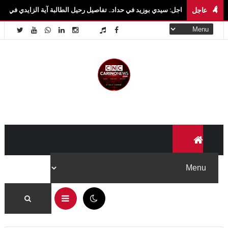
عاجل
عاجل: سيدي بوزيد في حداد.. تفاصيل رحيل الطالبة آية الزايدي في حادث مروع بالقيروان ف
01:52 م