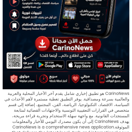
CarinoNews هو تطبيق إخباري شامل يقدم آخر الأخبار المحلية والعربية
والعالمية بسرعة ومصداقية. يوفر التطبيق تغطية مستمرة لأهم الأحداث في
السياسة، الاقتصاد، التكنولوجيا، الرياضة، الفن، المجتمع، إضافة إلى قسم
متخصص في القرارات التعقيبية التونسية والاجتهادات القضائية لمتابعة
المستجدات القانونية. مع واجهة سهلة الاستخدام وتجربة قراءة مريحة،
يهدف CarinoNews إلى أن يكون مصدرك اليومي للأخبار والمعلومات
الموثوقة.CarinoNews is a comprehensive news application