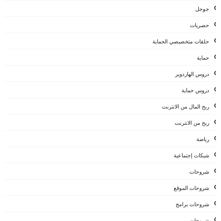
جوجل
حصريات
حلقات متخصيصي الحماية
حماية
دروس الهاردوير
دروس حماية
ربح المال من الانترنت
ربح من الانترنت
رياضة
شبكات إجتماعية
شروحات
شروحات الموقع
شروحات برامج
شروحات،