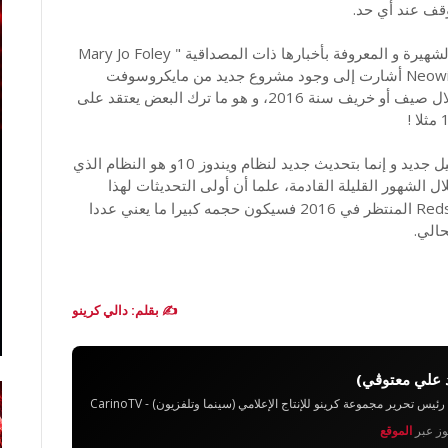
قف عند أي حد.
المتخصص و بالضبط المدونة الأمريكية الشهيرة و المعروفة بأخبارها ذات المصداقية " Mary Jo Foley
" أكدت أخبارا راجت خلال اليومين الأخيرين عن موقع Neowin أشارت إلى وجود مشروع جديد من مايكروسوفت
يحمل الإسم الرمزي " Redstone " و سيكون جاهزا خلال صيف أو خريف سنة 2016، و هو ما ترك البعض يعتقد على
لكن Mary Jo Foley أكدت أن الأمر لا يتعلق بنظام تشغيل جديد و إنما بتحديث جديد لنظام ويندوز 10و هو النظام الذي
ل الشهور القليلة القادمة، علما أن أولى التحديثات لهذا
Redstone المنتظر في 2016 فسيكون حجمه كبيرا ما يعني عددا
الي.
✍️ بقلم: دالي كرينو
 علي معتوڨي)
تحرير مجموعة كرينو للإنتاج الإعلامي (سينما وتلفزيون) - CarinoTV
يوز عبر
الموقع