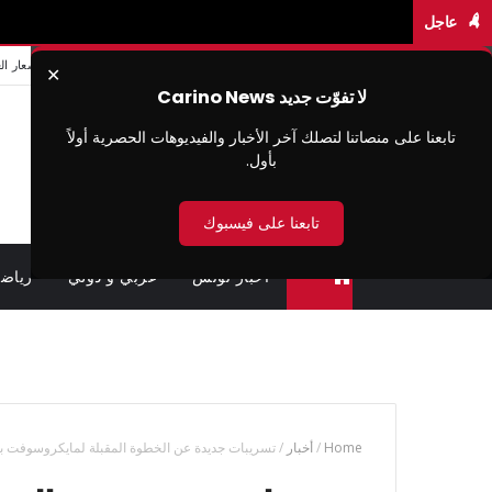
عاجل
من نحن
سيا سة الخصوصية
شروط الاستخدام
اتصل بنا
اسعار ال
✕
لا تفوّت جديد Carino News
تابعنا على منصاتنا لتصلك آخر الأخبار والفيديوهات الحصرية أولاً
بأول.
تابعنا على فيسبوك
اخبار تونس
عربي و دولي
رياض
متابعة القضايا عن بعد (وزارة العدل تونس)
Home
/
أخبار
/
تسريبات جديدة عن الخطوة المقبلة لمايكروسوفت بشأ