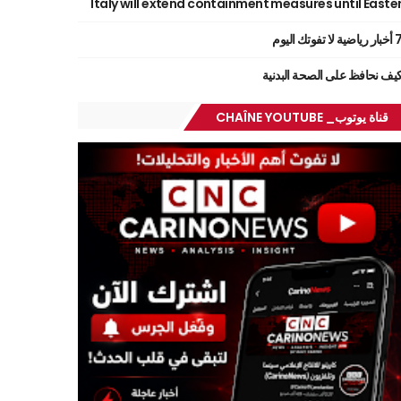
Italy will extend containment measures until Easte
ر رياضية لا تفوتك اليوم
يف نحافظ على الصحة البدنية
قناة يوتوب_ CHAÎNE YOUTUBE