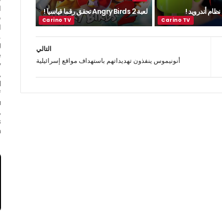
ا
ظام أندرويد !
لعبة Angry Birds 2 تحقق رقما قياسيا !
ف
ا
التالي
e
أنونيموس ينفذون تهديداتهم باستهداف مواقع إسرائيلية
y
,
d
f
a
,
s
.