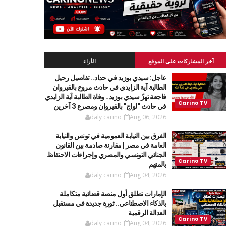
آخر المشاركات على الموقع
الأراء
عاجل: سيدي بوزيد في حداد.. تفاصيل رحيل
الطالبة آية الزايدي في حادث مروع بالقيروان
فاجعة تهزّ سيدي بوزيد.. وفاة الطالبة آية الزايدي
في حادث "لواج" بالقيروان ومصرع 3 آخرين
daly carino
Aug 06, 2026
الفرق بين النيابة العمومية في تونس والنيابة
العامة في مصر | مقارنة صادمة بين القانون
الجنائي التونسي والمصري وإجراءات الاحتفاظ
بالمتهم
daly carino
Aug 04, 2026
الإمارات تطلق أول منصة قضائية متكاملة
بالذكاء الاصطناعي.. ثورة جديدة في مستقبل
العدالة الرقمية
daly carino
Aug 04, 2026