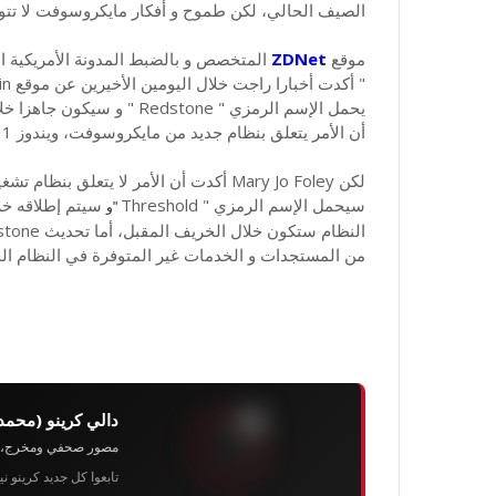
الصيف الحالي، لكن طموح و أفكار مايكروسوفت لا تتو
موقع
ZDNet
أن الأمر يتعلق بنظام جديد من مايكروسوفت، ويندوز 11 مثلا !
سيحمل الإسم الرمزي " Threshold
سيتم إطلاقه خلا
"و
النظام ستكون خلال الخريف المقبل، أما تحديث
من المستجدات و الخدمات غير المتوفرة في النظام الح
دالي كرينو (محمد
مصور صحفي ومخرج، رئيس 
تابعوا كل جديد كرينو ن