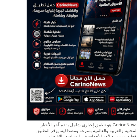
CarinoNews هو تطبيق إخباري شامل يقدم آخر الأخبار
لمحلية والعربية والعالمية بسرعة ومصداقية. يوفر التطبيق
غطية مستمرة لأهم الأحداث في السياسة، الاقتصاد،