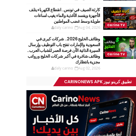
كارثة الصيف في تونس.. انقطاع الكهرباء يتلف
الأجهزة ويفسد الأغذية والماء يغيب لساعات
طويلة وسط غضب المواطنين
daly carino
Aug 04, 2026
وظائف الخليج 2026.. شركات كبرى في
السعودية والإمارات تفتح باب التوظيف وإرسال
السيرة الذاتية الآن فرصة العمر للشباب العرب..
وظائف شاغرة في أكبر شركات الخليج ورواتب
مجزية بانتظارك
daly carino
Aug 02, 2026
تطبيق كرينو نيوز CARINONEWS APK