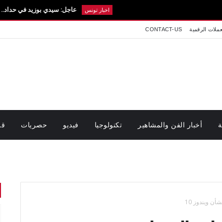
عاجل: سيدي بوزيد في حداد.. تفاصيل رحيل ال
اخبار تونس
عملات الرقمية
CONTACT-US
ة
أخبار الفن والمشاهير
تكنولوجيا
فيديو
حصريات
قر
ن ويندوز 10