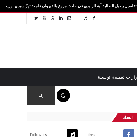
طالبة آية الزايدي في حادث مروع بالقيروان فاجعة تهزّ سيدي بوزيد.. وفاة الطالبة آية ال
ارات تعقيبية تونسية
03:55 م
العداد
Followers
Likes