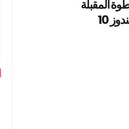
وة المقبلة
ز 10