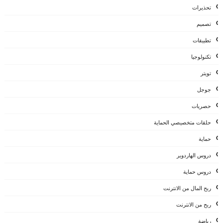
تحذيرات
تصميم
تطبيقات
تكنولوجيا
تويتر
جوجل
حصريات
حلقات متخصيصي الحماية
حماية
دروس الهاردوير
دروس حماية
ربح المال من الانترنت
ربح من الانترنت
رياضة