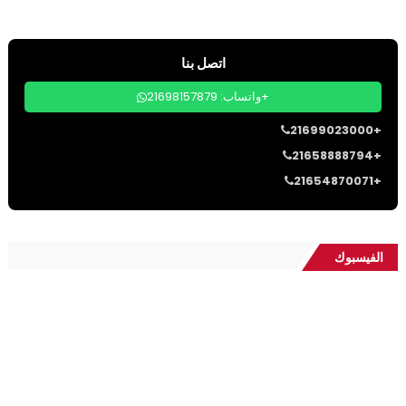
اتصل بنا
واتساب: 21698157879+
21699023000+
21658888794+
21654870071+
الفيسبوك