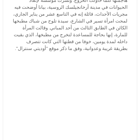
هاجمتها كلما حاولت الخروج. ونشرت مؤسسة لإنقاذ
الحيوانات في مدينة أرخانجيلسك الروسية، بيانا أوضحت فيه
مجريات الأحداث، قائلة إنه في التاسع عشر من يناير الجاري،
لمحت امرأة تسير في الشارع، سيدة تلوح من شباك مطبخها
الكائن في الطابق الثالث من أحد المباني. وقالت المرأة
للمارة، إنها بحاجة للمساعدة لتخرج من مطبخها، الذي بقيت
داخله لمدة يومين، خوفا من قطتها التي كانت تتصرف
بطريقة غريبة وعدوانية، وفق ما ذكر موقع "أوديتي سنترال".