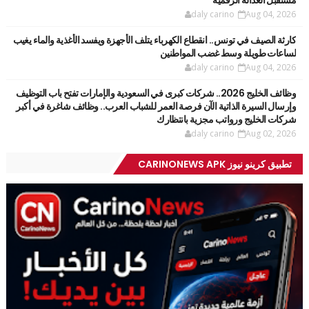
مستقبل العدالة الرقمية
daly carino
Aug 04, 2026
كارثة الصيف في تونس.. انقطاع الكهرباء يتلف الأجهزة ويفسد الأغذية والماء يغيب
لساعات طويلة وسط غضب المواطنين
daly carino
Aug 04, 2026
وظائف الخليج 2026.. شركات كبرى في السعودية والإمارات تفتح باب التوظيف
وإرسال السيرة الذاتية الآن فرصة العمر للشباب العرب.. وظائف شاغرة في أكبر
شركات الخليج ورواتب مجزية بانتظارك
daly carino
Aug 02, 2026
تطبيق كرينو نيوز CARINONEWS APK