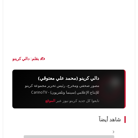
✍️ بقلم: دالي كرينو
دالي كرينو (محمد علي معتوڨي)
مصور صحفي ومخرج، رئيس تحرير مجموعة كرينو
للإنتاج الإعلامي (سينما وتلفزيون) - CarinoTV
تابعوا كل جديد كرينو نيوز عبر
الموقع
شاهد أيضاً