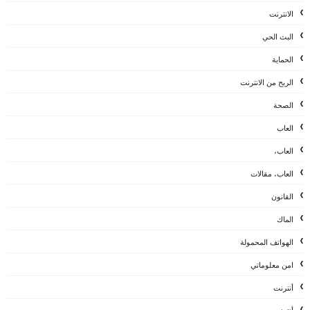
الانترنت
البث الحي
الحماية
الربح من الانترنت
الصحة
العاب
العاب،
العاب، مقالات
القانون
الماك
الهواتف المحمولة
امن معلوماتي
أنترنت