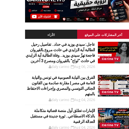
آخر المشاركات على الموقع
الأراء
عاجل: سيدي بوزيد في حداد.. تفاصيل رحيل
الطالبة آية الزايدي في حادث مروع بالقيروان
فاجعة تهزّ سيدي بوزيد.. وفاة الطالبة آية الزايدي
في حادث "لواج" بالقيروان ومصرع 3 آخرين
daly carino
Aug 06, 2026
الفرق بين النيابة العمومية في تونس والنيابة
العامة في مصر | مقارنة صادمة بين القانون
الجنائي التونسي والمصري وإجراءات الاحتفاظ
بالمتهم
daly carino
Aug 04, 2026
الإمارات تطلق أول منصة قضائية متكاملة
بالذكاء الاصطناعي.. ثورة جديدة في مستقبل
العدالة الرقمية
daly carino
Aug 04, 2026