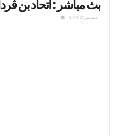
بث مباشر : اتحاد بن ڨردا
ديسمبر 07, 2019