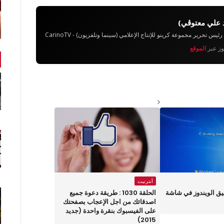
 علي معتوڨي)
تحرير مجموعة كرينو للإنتاج الإعلامي (سينما وتلفزيون) - CarinoTV
يوز عبر
الموقع
أنترنيت
ق الويندوز في شاشة
الحلقة 1030 : طريقة دعوة جميع
اصدقائك من اجل الإعجاب بصفحتك
على الفيسبوك بنقرة واحدة (جديد
2015)