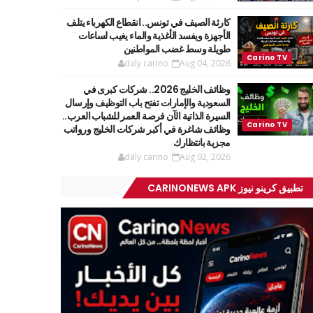
كارثة الصيف في تونس.. انقطاع الكهرباء يتلف
الأجهزة ويفسد الأغذية والماء يغيب لساعات
طويلة وسط غضب المواطنين
daly carino
Aug 04, 2026
وظائف الخليج 2026.. شركات كبرى في
السعودية والإمارات تفتح باب التوظيف وإرسال
السيرة الذاتية الآن فرصة العمر للشباب العرب..
وظائف شاغرة في أكبر شركات الخليج ورواتب
مجزية بانتظارك
daly carino
Aug 02, 2026
تطبيق كرينو نيوز CARINONEWS APK