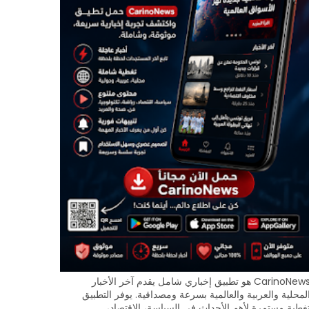
CarinoNews هو تطبيق إخباري شامل يقدم آخر الأخبار
لمحلية والعربية والعالمية بسرعة ومصداقية. يوفر التطبيق
غطية مستمرة لأهم الأحداث في السياسة، الاقتصاد،