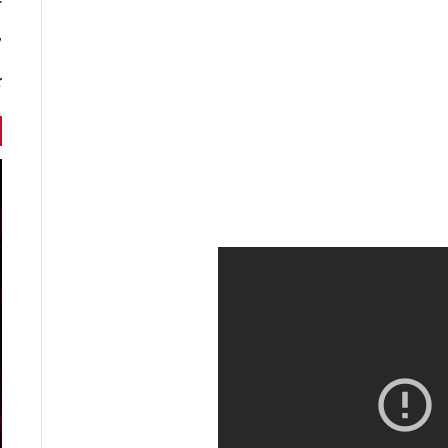
r
7 أخبا
ك