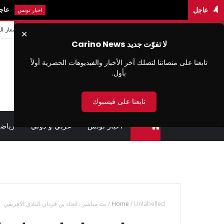
عاجل
عاجل: سيدي بوزي
اخبار تونس
من نحن
سيا سة الخصوصية
شروط الاستخدام
اتصل بنا
اسعار ال
✕
لا تفوّت جديد Carino News
تابعنا على منصاتنا لتصلك آخر الأخبار والفيديوهات الحصرية أولاً
بأول.
تابعنا على فيسبوك
اخبار تونس
عربي و دولي
رياض
متابعة القضايا عن بعد (وزارة العدل تونس)
Unlabelled
/
Home
/
بث مباشر : اتحاد بن ڨردان النادي الافريقي