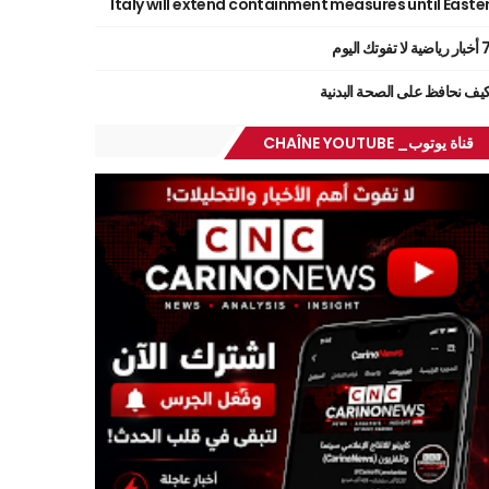
Italy will extend containment measures until Easte
ر رياضية لا تفوتك اليوم
يف نحافظ على الصحة البدنية
قناة يوتوب_ CHAÎNE YOUTUBE