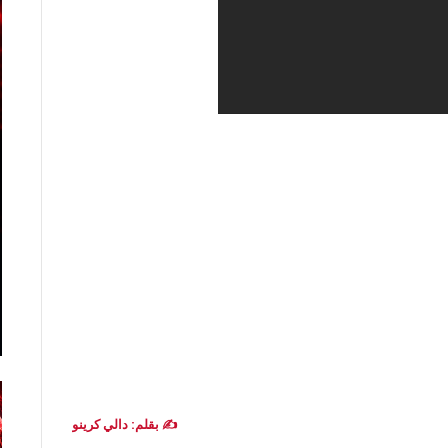
✍️ بقلم: دالي كرينو