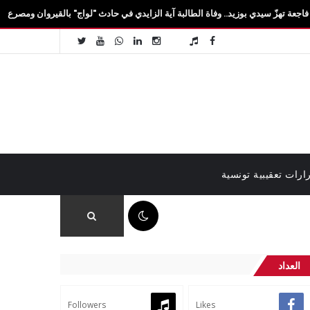
بوزيد.. وفاة الطالبة آية الزايدي في حادث "لواج" بالقيروان ومصرع 3 آخرين
ارات تعقيبية تونسية
07:00 م
العداد
Followers
Likes