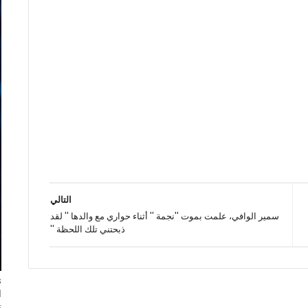
التالي
سمير الوافي، علمت بموت ''نجمة '' أثناء حواري مع والدها '' لقد
ذبحتني تلك اللحظة ''
ا
ت