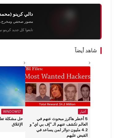
دالي كرينو (محمد
مصور صحفي ومخرج، رئيس 
تابعوا كل جديد كرينو ن
شاهد أيضاً
أخبار
WINDOWS7
5 أخطر هاكرز مبحوث عنهم في
حل مشكلة تعلي
العالم تكشف عنهم الـ "إف بي اي" و
الإغلاق
4.2 مليون دولار لمن يساعد في
القبض عليهم