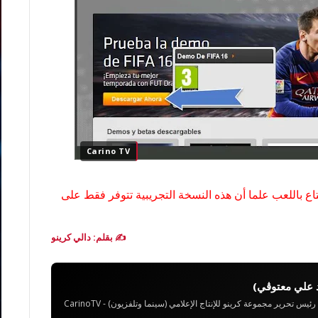
Carino TV
متاع باللعب علما أن هذه النسخة التجريبية تتوفر فقط على
✍️ بقلم: دالي كرينو
 علي معتوڨي)
تحرير مجموعة كرينو للإنتاج الإعلامي (سينما وتلفزيون) - CarinoTV