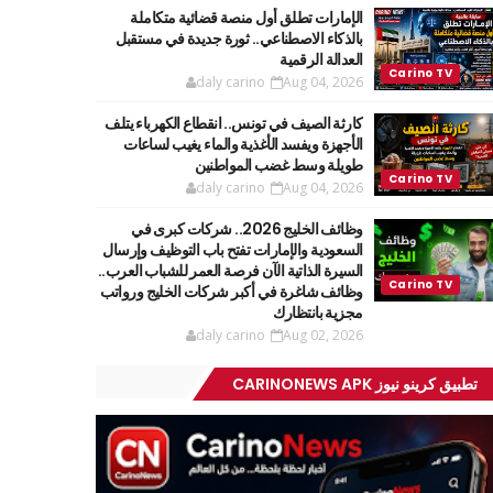
الإمارات تطلق أول منصة قضائية متكاملة
بالذكاء الاصطناعي.. ثورة جديدة في مستقبل
العدالة الرقمية
daly carino
Aug 04, 2026
كارثة الصيف في تونس.. انقطاع الكهرباء يتلف
الأجهزة ويفسد الأغذية والماء يغيب لساعات
طويلة وسط غضب المواطنين
daly carino
Aug 04, 2026
وظائف الخليج 2026.. شركات كبرى في
السعودية والإمارات تفتح باب التوظيف وإرسال
السيرة الذاتية الآن فرصة العمر للشباب العرب..
وظائف شاغرة في أكبر شركات الخليج ورواتب
مجزية بانتظارك
daly carino
Aug 02, 2026
تطبيق كرينو نيوز CARINONEWS APK