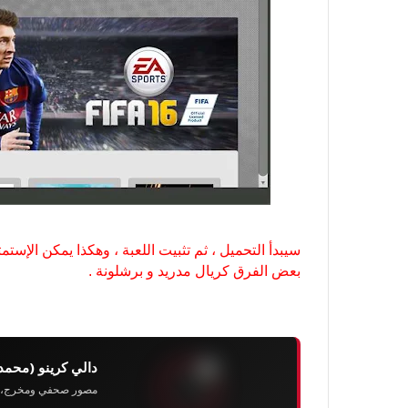
سيبدأ التحميل ، ثم تثبيت اللعبة ، وهكذا يمكن الإست
بعض الفرق كريال مدريد و برشلونة .
دالي كرينو (محمد
مصور صحفي ومخرج، رئيس 