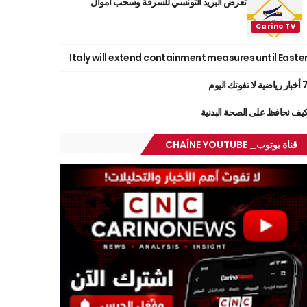
تعرض البريد التونسي للسرقة وسحب أموال
Italy will extend containment measures until Easte
ر رياضية لا تفوتك اليوم
يف نحافظ على الصحة البدنية
قناة يوتوب_ CHAÎNE YOUTUBE