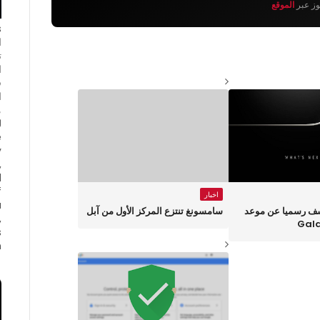
يوز عبر
الموقع
ا
ت
ا
ف
ا
e
y
,
d
f
اخبار
a
ف رسميا عن موعد
سامسونغ تنتزع المركز الأول من آبل
,
s
.