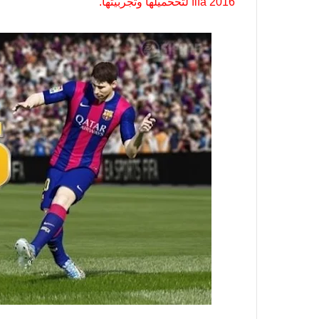
fifa 2016 لتححميلها وتجربيتها.