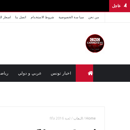
عاجل
من نحن
سيا سة الخصوصية
شروط الاستخدام
اتصل بنا
اسعار ال
✕
لا تفوّت جديد Carino News
تابعنا على منصاتنا لتصلك آخر الأخبار والفيديوهات الحصرية أولاً
بأول.
تابعنا على فيسبوك
اخبار تونس
عربي و دولي
رياض
متابعة القضايا عن بعد (وزارة العدل تونس)
Home
/
الـعاب
/
لعبة fifa 2016