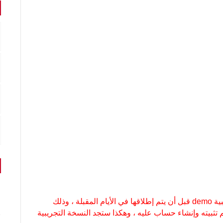
بإمكانك الآن تجربة لعبة fifa 2016 في نسختها التجريبية demo قبل أن يتم إطلاقها في الأيام المقبلة ، وذلك
عليك تحميله ثم تثبيته وإنشاء حساب عليه ، وهكذا ستجد النسخة التجريبية