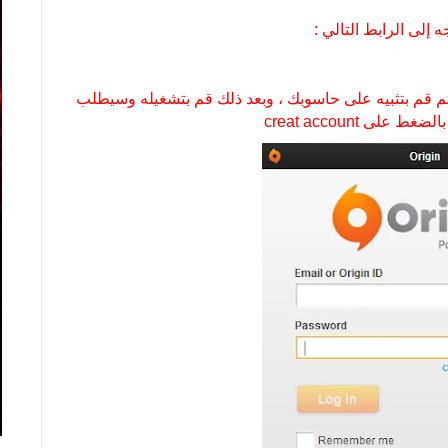
إلى الرابط التالي :
البرنامج عبر الضغط على download origin ، ثم قم بتثبيه على حاسوبك ، وبعد ذلك قم بتشغيله وسيطلب
ى creat account