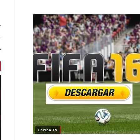
r
7 أخبا
ك
Carino TV