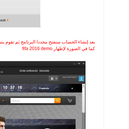
بعد إنشاء الحساب ستفتح مجددا البرنامج ثم تقوم 
كما في الصورة لإظهار fifa 2016 demo