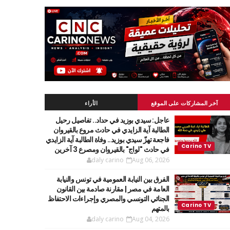
آخر المشاركات على الموقع
الأراء
عاجل: سيدي بوزيد في حداد.. تفاصيل رحيل
الطالبة آية الزايدي في حادث مروع بالقيروان
فاجعة تهزّ سيدي بوزيد.. وفاة الطالبة آية الزايدي
في حادث "لواج" بالقيروان ومصرع 3 آخرين
daly carino
Aug 06, 2026
الفرق بين النيابة العمومية في تونس والنيابة
العامة في مصر | مقارنة صادمة بين القانون
الجنائي التونسي والمصري وإجراءات الاحتفاظ
بالمتهم
daly carino
Aug 04, 2026