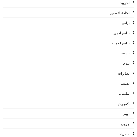
اندرويد
انظمة التشغيل
برامج
برامج اخرى
برامج الحماية
برمجة
بلوجر
تحذيرات
تصميم
تطبيقات
تكنولوجيا
تويتر
جوجل
حصريات