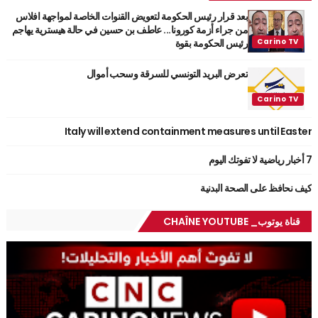
بعد قرار رئيس الحكومة لتعويض القنوات الخاصة لمواجهة افلاس
من جراء أزمة كورونا... عاطف بن حسين في حالة هيسترية يهاجم
رئيس الحكومة بقوة
تعرض البريد التونسي للسرقة وسحب أموال
Italy will extend containment measures until Easter
7 أخبار رياضية لا تفوتك اليوم
كيف نحافظ على الصحة البدنية
قناة يوتوب_ CHAÎNE YOUTUBE