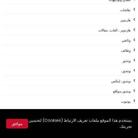
نقاشات
هاردوير
هاردوير ، العاب، مقالات
وثائقي
وظائف
ويندوز
ويندوز،
ويندوز، لينكس
ويندوز،مواقع
يوتيوب
AFTEREFFECTS
يستخدم هذا الموقع ملفات تعريف الارتباط (Cookies) لتحسين
ANDROID
موافق
تجربتك.
APP
✕