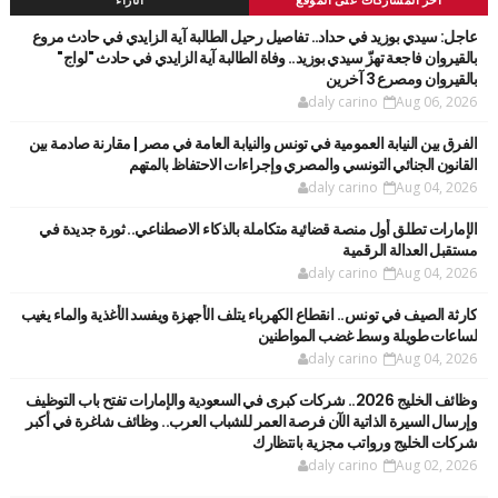
آخر المشاركات على الموقع
الأراء
عاجل: سيدي بوزيد في حداد.. تفاصيل رحيل الطالبة آية الزايدي في حادث مروع
بالقيروان فاجعة تهزّ سيدي بوزيد.. وفاة الطالبة آية الزايدي في حادث "لواج"
بالقيروان ومصرع 3 آخرين
daly carino
Aug 06, 2026
الفرق بين النيابة العمومية في تونس والنيابة العامة في مصر | مقارنة صادمة بين
القانون الجنائي التونسي والمصري وإجراءات الاحتفاظ بالمتهم
daly carino
Aug 04, 2026
الإمارات تطلق أول منصة قضائية متكاملة بالذكاء الاصطناعي.. ثورة جديدة في
مستقبل العدالة الرقمية
daly carino
Aug 04, 2026
كارثة الصيف في تونس.. انقطاع الكهرباء يتلف الأجهزة ويفسد الأغذية والماء يغيب
لساعات طويلة وسط غضب المواطنين
daly carino
Aug 04, 2026
وظائف الخليج 2026.. شركات كبرى في السعودية والإمارات تفتح باب التوظيف
وإرسال السيرة الذاتية الآن فرصة العمر للشباب العرب.. وظائف شاغرة في أكبر
شركات الخليج ورواتب مجزية بانتظارك
daly carino
Aug 02, 2026