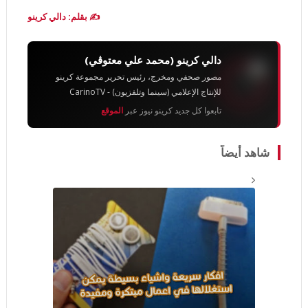
✍️ بقلم: دالي كرينو
دالي كرينو (محمد علي معتوڨي)
مصور صحفي ومخرج، رئيس تحرير مجموعة كرينو
للإنتاج الإعلامي (سينما وتلفزيون) - CarinoTV
تابعوا كل جديد كرينو نيوز عبر
الموقع
شاهد أيضاً