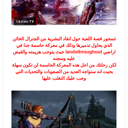
Carino TV
تتمحور قصة اللعبة حول انقاد البشرية من الجنرال الخائن
الذي يحاول تدميرها وذلك في معركة حاسمة جدا في
اراضي landsthroughout حيث يتوجب هزيمته والقبض
عليه وسجنه
لكن رحلتك من اجل هذه المعركة الحاسمة لن تكون سهلة
بحيت انه ستواجه العديد من الصعوبات والتحديات التي
وجب عليك التغلب عليها