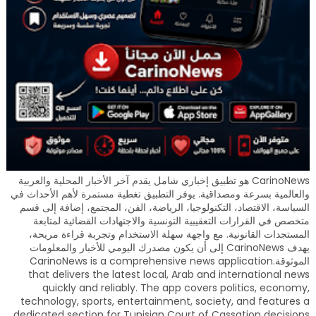
CarinoNews هو تطبيق إخباري شامل يقدم آخر الأخبار المحلية والعربية
والعالمية بسرعة ومصداقية. يوفر التطبيق تغطية مستمرة لأهم الأحداث في
السياسة، الاقتصاد، التكنولوجيا، الرياضة، الفن، المجتمع، إضافة إلى قسم
متخصص في القرارات التعقيبية التونسية والاجتهادات القضائية لمتابعة
المستجدات القانونية. مع واجهة سهلة الاستخدام وتجربة قراءة مريحة،
يهدف CarinoNews إلى أن يكون مصدرك اليومي للأخبار والمعلومات
الموثوقة.CarinoNews is a comprehensive news application
that delivers the latest local, Arab and international news
quickly and reliably. The app covers politics, economy,
technology, sports, entertainment, society, and features a
dedicated section for Tunisian Court of Cassation decisions