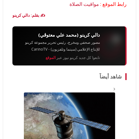
رابط الموقع :
مواقيت الصلاة
✍️ بقلم: دالي كرينو
دالي كرينو (محمد علي معتوڨي)
مصور صحفي ومخرج، رئيس تحرير مجموعة كرينو
للإنتاج الإعلامي (سينما وتلفزيون) - CarinoTV
تابعوا كل جديد كرينو نيوز عبر
الموقع
شاهد أيضاً