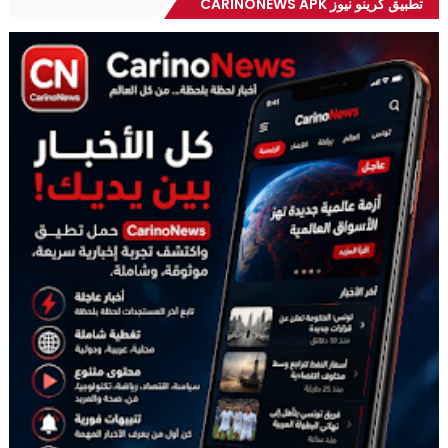
تطبيق كرينو نيوز CARINONEWS APK