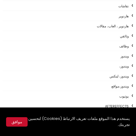
نقاشات
هاردوير
هاردوير ، العاب، مقالات
وثائقي
وظائف
ويندوز
ويندوز،
ويندوز، لينكس
ويندوز،مواقع
يوتيوب
AFTEREFFECTS
ANDROID
يستخدم هذا الموقع ملفات تعريف الارتباط (Cookies) لتحسين
موافق
تجربتك.
APP
✕