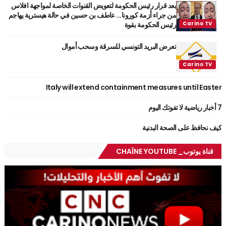
بعد قرار رئيس الحكومة لتعويض القنوات الخاصة لمواجهة افلاس
من جراء أزمة كورونا... عاطف بن حسين في حالة هيسترية يهاجم
رئيس الحكومة بقوة
تعرض البريد التونسي للسرقة وسحب أموال
Italy will extend containment measures until Easter
7 أخبار رياضية لا تفوتك اليوم
كيف نحافظ على الصحة البدنية
قناة يوتوب_ CHAÎNE YOUTUBE