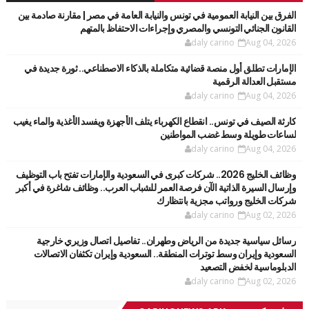
الفرق بين النيابة العمومية في تونس والنيابة العامة في مصر | مقارنة صادمة بين
القانون الجنائي التونسي والمصري وإجراءات الاحتفاظ بالمتهم
daly carino
Aug 04, 2026
الإمارات تطلق أول منصة قضائية متكاملة بالذكاء الاصطناعي.. ثورة جديدة في
مستقبل العدالة الرقمية
daly carino
Aug 04, 2026
كارثة الصيف في تونس.. انقطاع الكهرباء يتلف الأجهزة ويفسد الأغذية والماء يغيب
لساعات طويلة وسط غضب المواطنين
daly carino
Aug 04, 2026
وظائف الخليج 2026.. شركات كبرى في السعودية والإمارات تفتح باب التوظيف
وإرسال السيرة الذاتية الآن فرصة العمر للشباب العرب.. وظائف شاغرة في أكبر
شركات الخليج ورواتب مجزية بانتظارك
daly carino
Aug 02, 2026
رسائل سياسية جديدة من الرياض وطهران.. تفاصيل اتصال وزيري خارجية
السعودية وإيران وسط توترات المنطقة.. السعودية وإيران تكثفان الاتصالات
الدبلوماسية لخفض التصعيد
daly carino
Aug 02, 2026