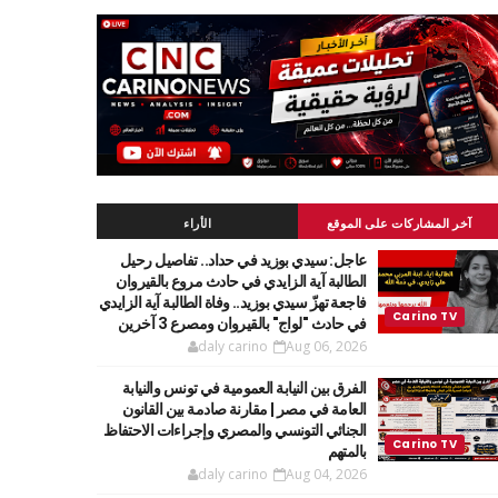
آخر المشاركات على الموقع
الأراء
عاجل: سيدي بوزيد في حداد.. تفاصيل رحيل
الطالبة آية الزايدي في حادث مروع بالقيروان
فاجعة تهزّ سيدي بوزيد.. وفاة الطالبة آية الزايدي
في حادث "لواج" بالقيروان ومصرع 3 آخرين
daly carino
Aug 06, 2026
الفرق بين النيابة العمومية في تونس والنيابة
العامة في مصر | مقارنة صادمة بين القانون
الجنائي التونسي والمصري وإجراءات الاحتفاظ
بالمتهم
daly carino
Aug 04, 2026