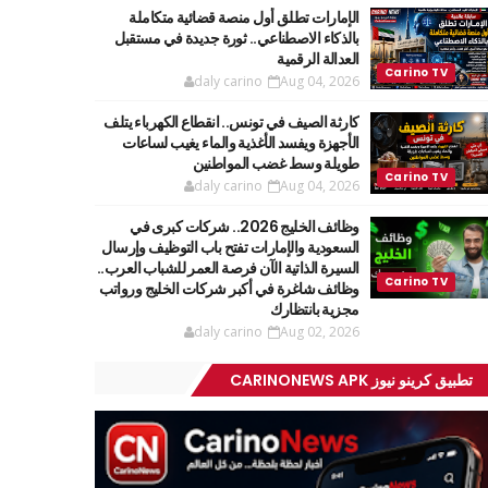
الإمارات تطلق أول منصة قضائية متكاملة
بالذكاء الاصطناعي.. ثورة جديدة في مستقبل
العدالة الرقمية
daly carino
Aug 04, 2026
كارثة الصيف في تونس.. انقطاع الكهرباء يتلف
الأجهزة ويفسد الأغذية والماء يغيب لساعات
طويلة وسط غضب المواطنين
daly carino
Aug 04, 2026
وظائف الخليج 2026.. شركات كبرى في
السعودية والإمارات تفتح باب التوظيف وإرسال
السيرة الذاتية الآن فرصة العمر للشباب العرب..
وظائف شاغرة في أكبر شركات الخليج ورواتب
مجزية بانتظارك
daly carino
Aug 02, 2026
تطبيق كرينو نيوز CARINONEWS APK