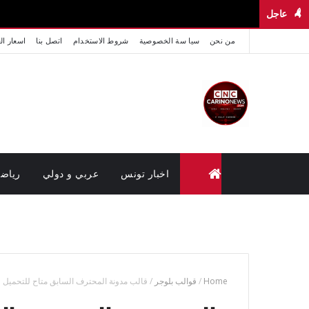
عاجل
من نحن
سيا سة الخصوصية
شروط الاستخدام
اتصل بنا
اسعار ال
اخبار تونس
عربي و دولي
رياض
متابعة القضايا عن بعد (وزارة العدل تونس)
Home
/
قوالب بلوجر
/
قالب مدونة المحترف السابق متاح للتحميل 2015