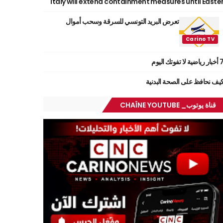
Italy will extend containment measures until Easte
تعرض البريد التونسي للسرقة وسحب أموال
ر رياضية لا تفوتك اليوم
يف نحافظ على الصحة البدنية
قناة يوتوب_ CHAÎNE YOUTUBE