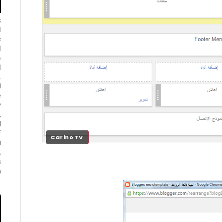
ا
ت
ا
ف
ا
e
y
,
d
f
Carino TV
a
,
s
.