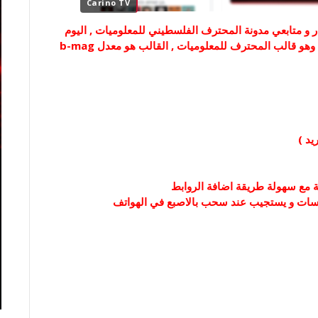
Carino TV
وار و متابعي مدونة المحترف الفلسطيني للمعلوميات , اليوم
سأقدم لكم قالب حصري موجود فقط على مدونتكم ألا وهو قالب المحترف للمعلوميات , القالب هو معدل b-mag
يد )
ية مع سهولة طريقة اضافة الروابط
اسات و يستجيب عند سحب بالاصبع في الهواتف