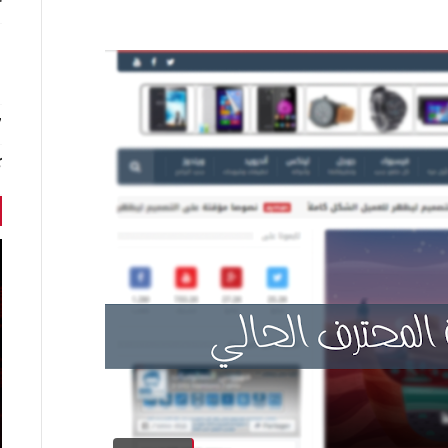
r
7 أخبا
ك