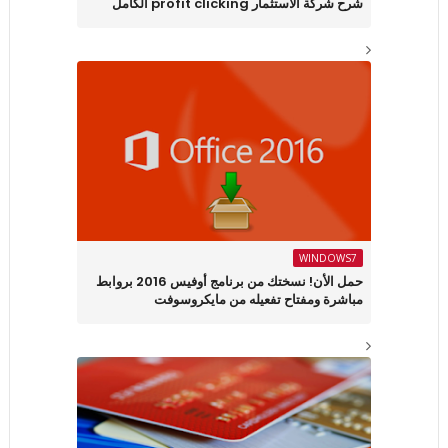
شرح شركة الاستثمار profit clicking الكامل
WINDOWS7
حمل الأن! نسختك من برنامج أوفيس 2016 بروابط
مباشرة ومفتاح تفعيله من مايكروسوفت