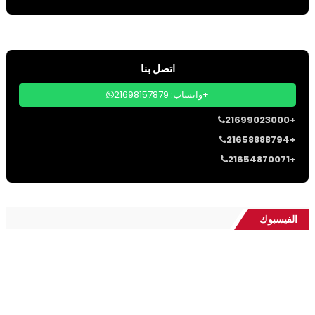
اتصل بنا
واتساب: 21698157879+
21699023000+
21658888794+
21654870071+
الفيسبوك