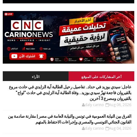
آخر المشاركات على الموقع
الأراء
عاجل: سيدي بوزيد في حداد.. تفاصيل رحيل الطالبة آية الزايدي في حادث مروع
بالقيروان فاجعة تهزّ سيدي بوزيد.. وفاة الطالبة آية الزايدي في حادث "لواج"
بالقيروان ومصرع 3 آخرين
daly carino
Aug 06, 2026
الفرق بين النيابة العمومية في تونس والنيابة العامة في مصر | مقارنة صادمة بين
القانون الجنائي التونسي والمصري وإجراءات الاحتفاظ بالمتهم
daly carino
Aug 04, 2026