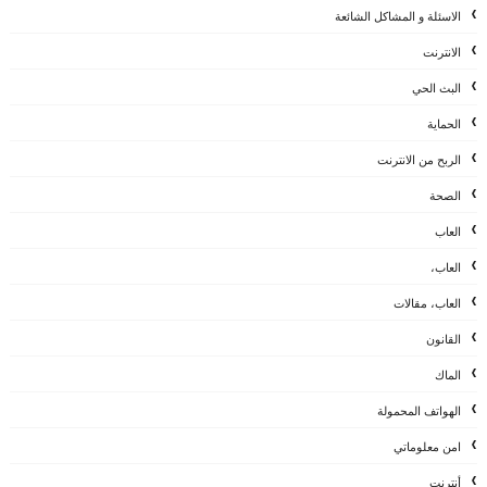
الاسئلة و المشاكل الشائعة
الانترنت
البث الحي
الحماية
الربح من الانترنت
الصحة
العاب
العاب،
العاب، مقالات
القانون
الماك
الهواتف المحمولة
امن معلوماتي
أنترنت