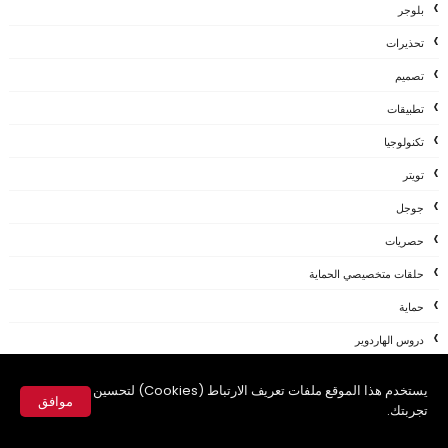
بلوجر
تحذيرات
تصميم
تطبيقات
تكنولوجيا
تويتر
جوجل
حصريات
حلقات متخصيصي الحماية
حماية
دروس الهاردوير
دروس حماية
يستخدم هذا الموقع ملفات تعريف الارتباط (Cookies) لتحسين
موافق
ربح المال من الانترنت
تجربتك.
✕
ربح من الانترنت