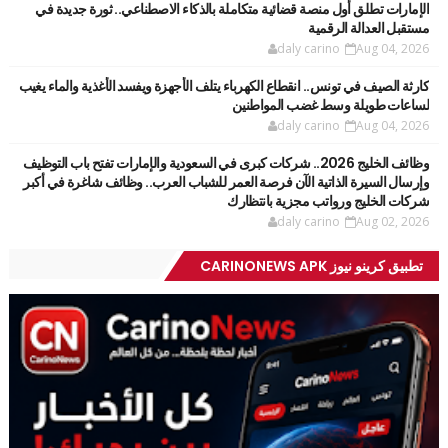
الإمارات تطلق أول منصة قضائية متكاملة بالذكاء الاصطناعي.. ثورة جديدة في
مستقبل العدالة الرقمية
daly carino
Aug 04, 2026
كارثة الصيف في تونس.. انقطاع الكهرباء يتلف الأجهزة ويفسد الأغذية والماء يغيب
لساعات طويلة وسط غضب المواطنين
daly carino
Aug 04, 2026
وظائف الخليج 2026.. شركات كبرى في السعودية والإمارات تفتح باب التوظيف
وإرسال السيرة الذاتية الآن فرصة العمر للشباب العرب.. وظائف شاغرة في أكبر
شركات الخليج ورواتب مجزية بانتظارك
daly carino
Aug 02, 2026
تطبيق كرينو نيوز CARINONEWS APK