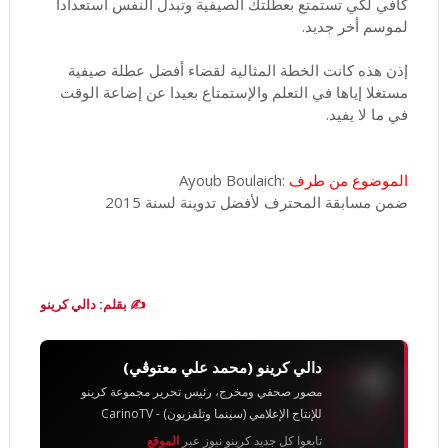
كافي لكي تستمتع بعطلتك الصيفية وتبدل النفس استعدادا
لموسم أخر جديد.
إذن هذه كانت الخطة المثالية لقضاء أفضل عطلة صيفية
مستغلا إياها في التعلم والإستمتاع بعيدا عن إضاعة الوقت
في ما لا يفيد.
الموضوع من طرف
:Ayoub Boulaich
ضمن مسابقة المحترف لأفضل تدوينة لسنة 2015
✍️ بقلم: دالي كرينو
دالي كرينو (محمد علي معتوڨي)
مصور صحفي ومخرج، رئيس تحرير مجموعة كرينو
للإنتاج الإعلامي (سينما وتلفزيون) - CarinoTV
تابعوا كل جديد كرينو نيوز عبر
الموقع