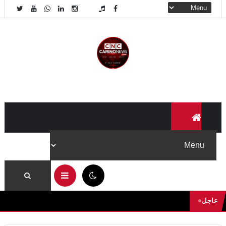
03:27 ص
عاجل