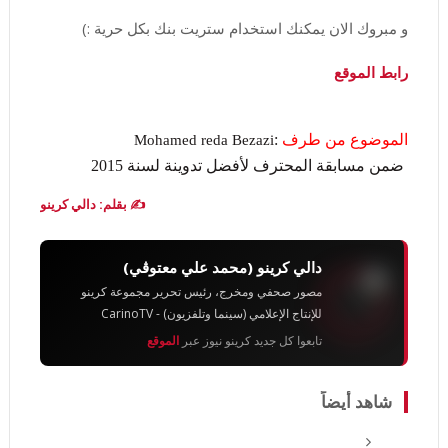
و مبروك الان يمكنك استخدام ستريت بنك بكل حرية :)
رابط الموقع
الموضوع من طرف
:
Mohamed reda Bezazi
ضمن مسابقة المحترف لأفضل تدوينة لسنة 2015
✍️ بقلم: دالي كرينو
دالي كرينو (محمد علي معتوڨي)
مصور صحفي ومخرج، رئيس تحرير مجموعة كرينو
للإنتاج الإعلامي (سينما وتلفزيون) - CarinoTV
تابعوا كل جديد كرينو نيوز عبر
الموقع
شاهد أيضاً