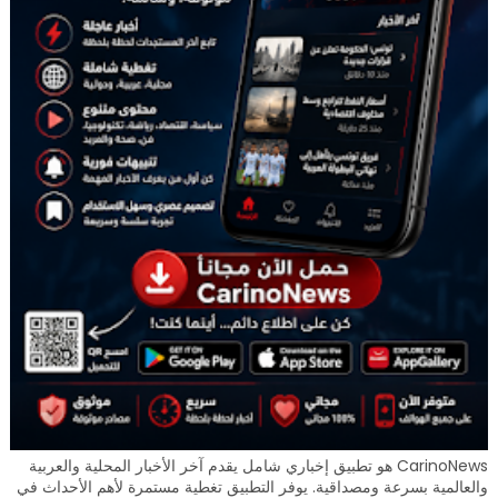
CarinoNews هو تطبيق إخباري شامل يقدم آخر الأخبار المحلية والعربية
والعالمية بسرعة ومصداقية. يوفر التطبيق تغطية مستمرة لأهم الأحداث في