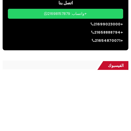
اتصل بنا
واتساب: 21698157879+
21699023000+
21658888794+
21654870071+
الفيسبوك