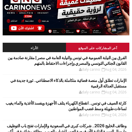
آخر المشاركات على الموقع
الأراء
الفرق بين النيابة العمومية في تونس والنيابة العامة في مصر | مقارنة صادمة بين
القانون الجنائي التونسي والمصري وإجراءات الاحتفاظ بالمتهم
daly carino
Aug 04, 2026
الإمارات تطلق أول منصة قضائية متكاملة بالذكاء الاصطناعي.. ثورة جديدة في
مستقبل العدالة الرقمية
daly carino
Aug 04, 2026
كارثة الصيف في تونس.. انقطاع الكهرباء يتلف الأجهزة ويفسد الأغذية والماء يغيب
لساعات طويلة وسط غضب المواطنين
daly carino
Aug 04, 2026
وظائف الخليج 2026.. شركات كبرى في السعودية والإمارات تفتح باب التوظيف
وإرسال السيرة الذاتية الآن فرصة العمر للشباب العرب.. وظائف شاغرة في أكبر