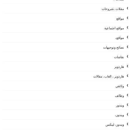
مقلات ،شروحات
مواقع
مواقع اجتماعية
مواقع،
نصائح وتوجيهات
نقاشات
هاردوير
هاردوير ، العاب، مقالات
وثائقي
وظائف
ويندوز
ويندوز،
ويندوز، لينكس