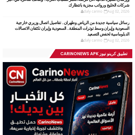
شركات الخليج ورواتب مجزية بانتظارك
daly carino
Aug 02, 2026
رسائل سياسية جديدة من الرياض وطهران.. تفاصيل اتصال وزيري خارجية
السعودية وإيران وسط توترات المنطقة.. السعودية وإيران تكثفان الاتصالات
الدبلوماسية لخفض التصعيد
daly carino
Aug 02, 2026
تطبيق كرينو نيوز CARINONEWS APK