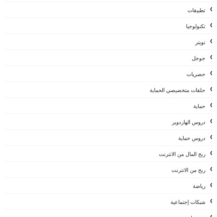
تطبيقات
تكنولوجيا
تويتر
جوجل
حصريات
حلقات متخصيصي الحماية
حماية
دروس الهاردوير
دروس حماية
ربح المال من الانترنت
ربح من الانترنت
رياضة
شبكات إجتماعية