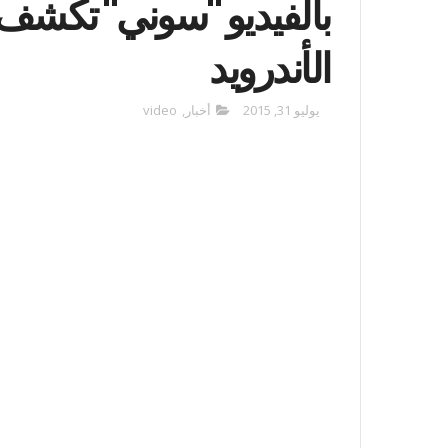
بالفيديو "سوني" تكشف 
الأندرويد
يوليو 31, 2015
أخبار
,
video