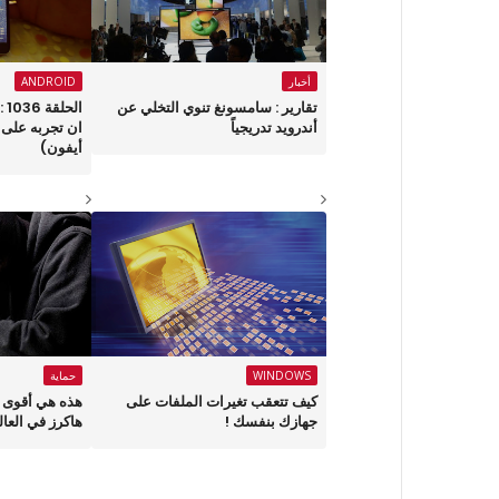
أخبار
ANDROID
تقارير : سامسونغ تنوي التخلي عن
ال
أندرويد تدريجياً
ان تجربه على ه
أيفون)
WINDOWS
حماية
كيف تتعقب تغيرات الملفات على
جهازك بنفسك !
هاكرز في العال