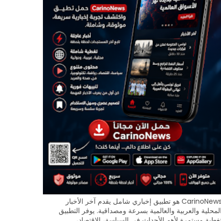
CarinoNews هو تطبيق إخباري شامل يقدم آخر الأخبار
لمحلية والعربية والعالمية بسرعة ومصداقية. يوفر التطبيق
غطية مستمرة لأهم الأحداث في السياسة، الاقتصاد،