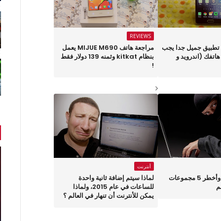
REVIEWS
حلقة 1036 : تطبيق جميل جدا يجب
مراجعة هاتف MIJUE M690 يعمل
اتفك (اندرويد و
بنظام kitkat وثمنه 139 دولار فقط
!
أنترنت
هذه هي أقوى وأخطر 5 مجموعات
لماذا سيتم إضافة ثانية واحدة
م
للساعات في عام 2015، ولماذا
يمكن للأنترنت أن تنهار في العالم ؟