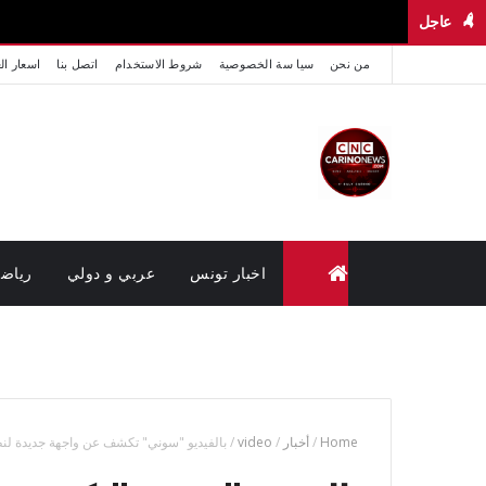
عاجل
من نحن
سيا سة الخصوصية
شروط الاستخدام
اتصل بنا
اسعار ال
اخبار تونس
عربي و دولي
رياض
متابعة القضايا عن بعد (وزارة العدل تونس)
Home
/
أخبار
/
video
/
بالفيديو "سوني" تكشف عن واجهة جديدة لنظا