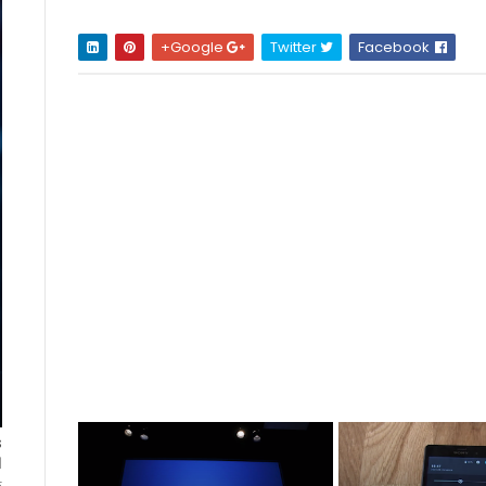
Google+
Twitter
Facebook
ا
ت