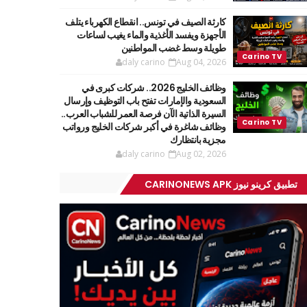
كارثة الصيف في تونس.. انقطاع الكهرباء يتلف
الأجهزة ويفسد الأغذية والماء يغيب لساعات
طويلة وسط غضب المواطنين
daly carino
Aug 04, 2026
وظائف الخليج 2026.. شركات كبرى في
السعودية والإمارات تفتح باب التوظيف وإرسال
السيرة الذاتية الآن فرصة العمر للشباب العرب..
وظائف شاغرة في أكبر شركات الخليج ورواتب
مجزية بانتظارك
daly carino
Aug 02, 2026
تطبيق كرينو نيوز CARINONEWS APK