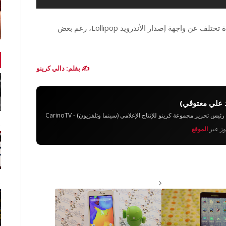
و ذكر المصدر المسرب للفيديو أن واجهة سوني الجديدة تختلف عن واجهة إصدار الأندرويد Lollipop، رغم بعض
✍️ بقلم: دالي كرينو
 علي معتوڨي)
تحرير مجموعة كرينو للإنتاج الإعلامي (سينما وتلفزيون) - CarinoTV
يوز عبر
الموقع