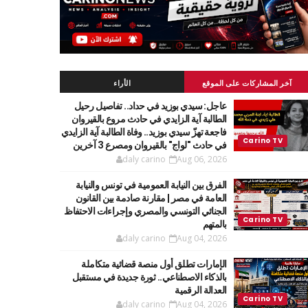
آخر المشاركات على الموقع
الأراء
عاجل: سيدي بوزيد في حداد.. تفاصيل رحيل
الطالبة آية الزايدي في حادث مروع بالقيروان
فاجعة تهزّ سيدي بوزيد.. وفاة الطالبة آية الزايدي
في حادث "لواج" بالقيروان ومصرع 3 آخرين
daly carino
Aug 06, 2026
الفرق بين النيابة العمومية في تونس والنيابة
العامة في مصر | مقارنة صادمة بين القانون
الجنائي التونسي والمصري وإجراءات الاحتفاظ
بالمتهم
daly carino
Aug 04, 2026
الإمارات تطلق أول منصة قضائية متكاملة
بالذكاء الاصطناعي.. ثورة جديدة في مستقبل
العدالة الرقمية
daly carino
Aug 04, 2026