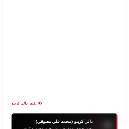
✍️ بقلم: دالي كرينو
دالي كرينو (محمد علي معتوڨي)
مصور صحفي ومخرج، رئيس تحرير مجموعة كرينو