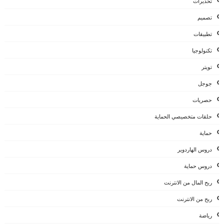
تحذيرات
تصميم
تطبيقات
تكنولوجيا
تويتر
جوجل
حصريات
حلقات متخصيصي الحماية
حماية
دروس الهاردوير
دروس حماية
ربح المال من الانترنت
ربح من الانترنت
رياضة