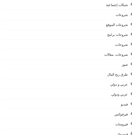
شبكات إجتماعية
شروحات
شروحات الموقع
شروحات برامج
شروحات،
شروحات، مقالات
صور
طرق ربح المال
عربي و دولي
عربي ودولي
فيديو
فيرفوكس
فيروسات
فيسبوك