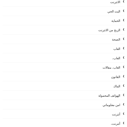
الانترنت
البث الحي
الحماية
الربح من الانترنت
الصحة
العاب
العاب،
العاب، مقالات
القانون
الماك
الهواتف المحمولة
امن معلوماتي
أنترنت
أنترنت،