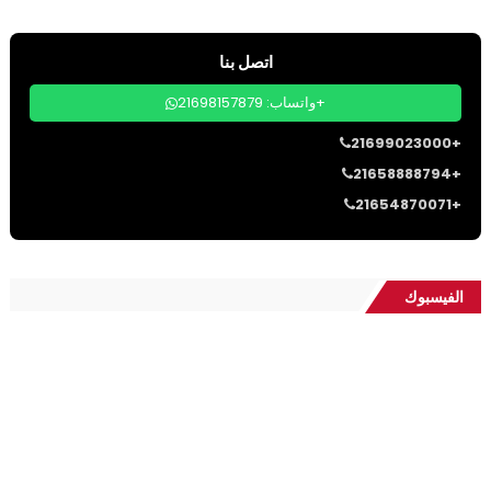
اتصل بنا
واتساب: 21698157879+
21699023000+
21658888794+
21654870071+
الفيسبوك