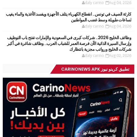
daly carino
Aug 04, 2026
كارثة الصيف في تونس.. انقطاع الكهرباء يتلف الأجهزة ويفسد الأغذية والماء يغيب
لساعات طويلة وسط غضب المواطنين
daly carino
Aug 04, 2026
وظائف الخليج 2026.. شركات كبرى في السعودية والإمارات تفتح باب التوظيف
وإرسال السيرة الذاتية الآن فرصة العمر للشباب العرب.. وظائف شاغرة في أكبر
شركات الخليج ورواتب مجزية بانتظارك
daly carino
Aug 02, 2026
تطبيق كرينو نيوز CARINONEWS APK