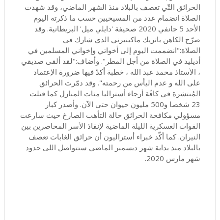
الحرائق التّي تعصف بالبلاد منذ الشهر الماضي، وقد شهدت
الصلاة انضمام عدد من المسيحيين حسب ما ذكرته اليوم
الأحد 5 جانفي 2020 صحيفة 'دايلي ميل' البريطانية. وقد
صرّح الكاهن باتريك ماكينيرني الذي شارك في
الصلاة:"انضممت اليوم إلى أخواتي وإخواني المسلمين في
أديليد في الصلاة من أجل المطر". وأضاف:"لقد ألقى صديقي
، الأستاذ محمد عبد الله ، خطبة أكدّ فيها ضرورة الإعتماد
على الله و عدم اليأس من رحمته". وقد دمّرت الحرائق
المُنتشرة في كافّة أرجاء أستراليا مئات المنازل كما قتلت
23 شخصا و500 مليون حيوان حتى الآن. وأصدر كبار
مسؤولي مكافحة الحرائق حالة التأهب الصارخ حيث سارعت
القوات العسكرية الليلة الماضية لإنقاذ الأسر المحاصرين بين
النيران. كما أكّد خبراء أستراليون أن حرائق الغابات تعصف
بالبلاد منذ بداية شهر ديسمبر الماضي ستتواصل اللى حدود
شهر مارس 2020.